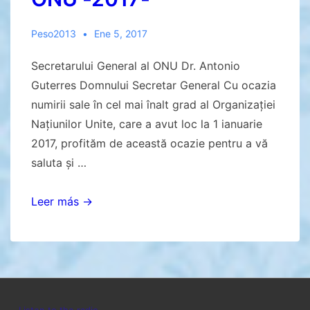
Peso2013
Ene 5, 2017
Secretarului General al ONU Dr. Antonio
Guterres Domnului Secretar General Cu ocazia
numirii sale în cel mai înalt grad al Organizației
Națiunilor Unite, care a avut loc la 1 ianuarie
2017, profităm de această ocazie pentru a vă
saluta și …
Secretarului
Leer más →
General
al
ONU
-2017-