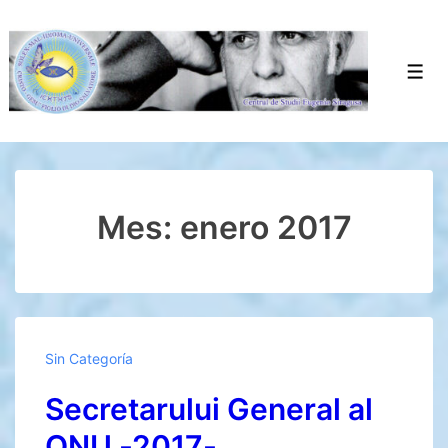
↓
Saltar
al
Men
contenido
principal
Mes:
enero 2017
Sin Categoría
Secretarului General al
ONU -2017-