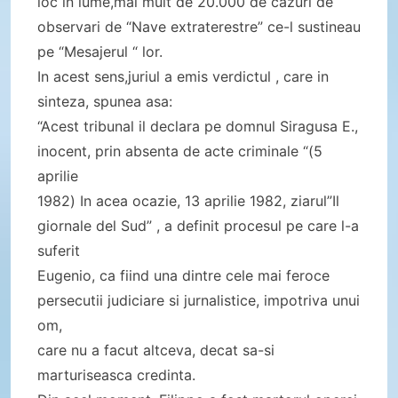
loc in lume,mai mult de 20.000 de cazuri de
observari de “Nave extraterestre” ce-l sustineau
pe “Mesajerul “ lor.
In acest sens,juriul a emis verdictul , care in
sinteza, spunea asa:
“Acest tribunal il declara pe domnul Siragusa E.,
inocent, prin absenta de acte criminale “(5
aprilie
1982) In acea ocazie, 13 aprilie 1982, ziarul”Il
giornale del Sud” , a definit procesul pe care l-a
suferit
Eugenio, ca fiind una dintre cele mai feroce
persecutii judiciare si jurnalistice, impotriva unui
om,
care nu a facut altceva, decat sa-si
marturiseasca credinta.