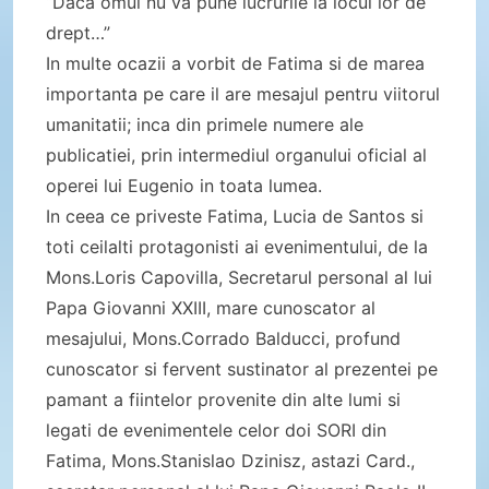
“Daca omul nu va pune lucrurile la locul lor de
drept…”
In multe ocazii a vorbit de Fatima si de marea
importanta pe care il are mesajul pentru viitorul
umanitatii; inca din primele numere ale
publicatiei, prin intermediul organului oficial al
operei lui Eugenio in toata lumea.
In ceea ce priveste Fatima, Lucia de Santos si
toti ceilalti protagonisti ai evenimentului, de la
Mons.Loris Capovilla, Secretarul personal al lui
Papa Giovanni XXIII, mare cunoscator al
mesajului, Mons.Corrado Balducci, profund
cunoscator si fervent sustinator al prezentei pe
pamant a fiintelor provenite din alte lumi si
legati de evenimentele celor doi SORI din
Fatima, Mons.Stanislao Dzinisz, astazi Card.,