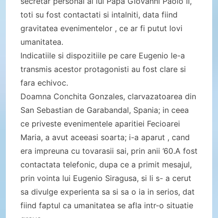
secretar personal al lui Papa Giovanni Paolo II,
toti su fost contactati si intalniti, data fiind
gravitatea evenimentelor , ce ar fi putut lovi
umanitatea.
Indicatiile si dispozitiile pe care Eugenio le-a
transmis acestor protagonisti au fost clare si
fara echivoc.
Doamna Conchita Gonzales, clarvazatoarea din
San Sebastian de Garabandal, Spania; in ceea
ce priveste evenimentele aparitiei Fecioarei
Maria, a avut aceeasi soarta; i-a aparut , cand
era impreuna cu tovarasii sai, prin anii ’60.A fost
contactata telefonic, dupa ce a primit mesajul,
prin vointa lui Eugenio Siragusa, si li s- a cerut
sa divulge experienta sa si sa o ia in serios, dat
fiind faptul ca umanitatea se afla intr-o situatie