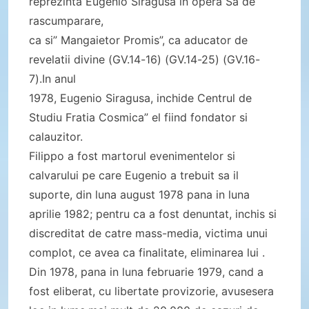
reprezinta Eugenio Siragusa in opera Sa de
rascumparare,
ca si” Mangaietor Promis”, ca aducator de
revelatii divine (GV.14-16) (GV.14-25) (GV.16-
7).In anul
1978, Eugenio Siragusa, inchide Centrul de
Studiu Fratia Cosmica” el fiind fondator si
calauzitor.
Filippo a fost martorul evenimentelor si
calvarului pe care Eugenio a trebuit sa il
suporte, din luna august 1978 pana in luna
aprilie 1982; pentru ca a fost denuntat, inchis si
discreditat de catre mass-media, victima unui
complot, ce avea ca finalitate, eliminarea lui .
Din 1978, pana in luna februarie 1979, cand a
fost eliberat, cu libertate provizorie, avusesera