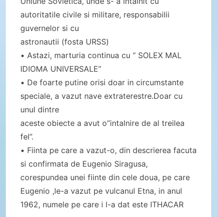
Uniune Sovietica, unde s- a intalnit cu
autoritatile civile si militare, responsabilii
guvernelor si cu
astronautii (fosta URSS)
• Astazi, marturia continua cu “ SOLEX MAL
IDIOMA UNIVERSALE”
• De foarte putine orisi doar in circumstante
speciale, a vazut nave extraterestre.Doar cu
unul dintre
aceste obiecte a avut o”intalnire de al treilea
fel”.
• Fiinta pe care a vazut-o, din descrierea facuta
si confirmata de Eugenio Siragusa,
corespundea unei fiinte din cele doua, pe care
Eugenio ,le-a vazut pe vulcanul Etna, in anul
1962, numele pe care i l-a dat este ITHACAR