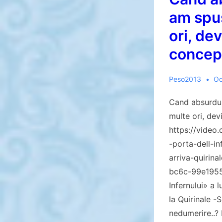
am spu
ori, de
concep
Peso2013
Oc
Cand absurdu
multe ori, de
https://video.
-porta-dell-i
arriva-quirin
bc6c-99e195
Infernului» a 
la Quirinale -
nedumerire..?