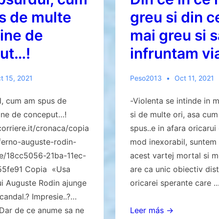
s de multe
greu si din c
vine de
mai greu si s
ut…!
infruntam vi
t 15, 2021
Peso2013
Oct 11, 2021
l, cum am spus de
-Violenta se intinde in 
vine de conceput…!
si de multe ori, asa cum
corriere.it/cronaca/copia
spus..e in afara oricarui
nferno-auguste-rodin-
mod inexorabil, suntem i
ale/18cc5056-21ba-11ec-
acest vartej mortal si 
55fe91 Copia «Usa
are ca unic obiectiv dis
lui Auguste Rodin ajunge
oricarei sperante care 
Scandal.? Impresie..?…
Din
 Dar de ce anume sa ne
Leer más →