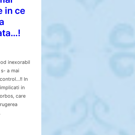
e in ce
a
ata…!
mod inexorabil
 s- a mai
 control…!! In
mplicati in
morbos, care
trugerea
…