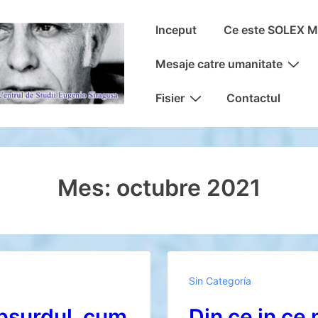
Navegación
Inceput
Ce este SOLEX 
principal
Mesaje catre umanitate
Fisier
Contactul
Mes:
octubre 2021
Sin Categoría
bsurdul, cum
Din ce in ce 