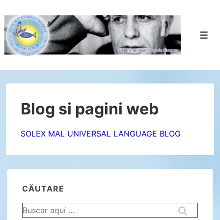
↓
Saltar
al
Men
contenido
principal
Blog si pagini web
SOLEX MAL UNIVERSAL LANGUAGE BLOG
CĂUTARE
Buscar
por: