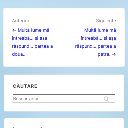
Navegación
Anterior
Siguiente
de
← Multă lume mă
Multă lume mă
întreabă… si asa
întreabă… si așa
entradas
raspund… partea a
răspund… partea a
doua…
patra. →
CĂUTARE
Buscar
por: