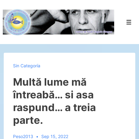
↓
Saltar
al
Men
contenido
principal
Sin Categoría
Multă lume mă
întreabă… si asa
raspund… a treia
parte.
Peso2013
Sep 15, 2022