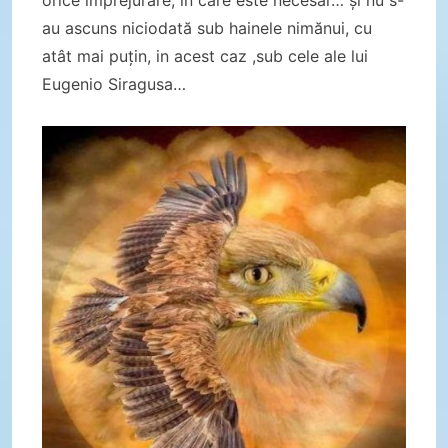
orice împrejurare, în care este necesar… și nu s-
au ascuns niciodată sub hainele nimănui, cu
atât mai puțin, in acest caz ,sub cele ale lui
Eugenio Siragusa…