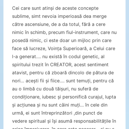
Cei care sunt atinși de aceste concepte
sublime, simt nevoia imperioasă dea merge
către ascensiune, de a da totul, fără a cere
nimic în schimb, precum fiul-instrument, care nu
posedă nimic, ci este doar un mijloc prin care
face să lucreze, Voința Superioară, a Celui care
l-a generat…. nu există în codul genetic, al
spiritului trezit în CREATOR, acest sentiment
atavist, pentru că zboară dincolo de pătura de
nori… acești fii și fiice…. sunt temuți, pentru că
au o limbă cu două tăișuri, nu suferă de
condiționare, iubesc și personifică curajul, lupta
și acțiunea și nu sunt câini muți… în cele din
urmă, ei sunt întreprinzători ,din punct de
vedere spiritual și își asumă responsabilitățile în