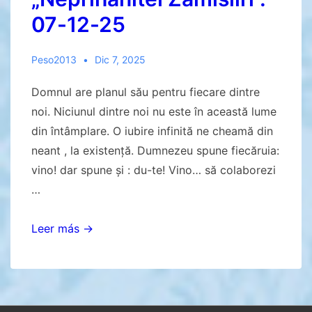
07-12-25
Peso2013
Dic 7, 2025
Domnul are planul său pentru fiecare dintre
noi. Niciunul dintre noi nu este în această lume
din întâmplare. O iubire infinită ne cheamă din
neant , la existență. Dumnezeu spune fiecăruia:
vino! dar spune și : du-te! Vino… să colaborezi
…
Reflecții
Leer más →
în
ajunul
„Neprihănitei
Zămisliri”.