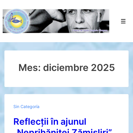
↓
Saltar
al
Men
contenido
principal
Mes:
diciembre 2025
Sin Categoría
Reflecții în ajunul
„Neprihănitei Zămisliri”.