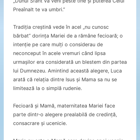
„Duhul Sfânt va veni peste tine și puterea Celui
Preaînalt te va umbri.”
Tradiția creștină vede în acel „nu cunosc
bărbat” dorința Mariei de a rămâne fecioară; o
intenție pe care mulți o considerau de
neconceput în acele vremuri când lipsa
urmașilor era considerată un blestem din partea
lui Dumnezeu. Amintind această alegere, Luca
arată că relația dintre Isus și Mama sa nu se
limitează la o simplă rudenie.
Fecioară și Mamă, maternitatea Mariei face
parte dintr-o alegere prealabilă de credință,
consacrare și ucenicie.