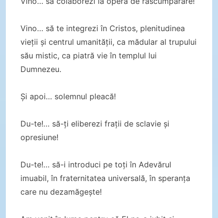
Vino… să colaborezi la opera de răscumpărare!
Vino… să te integrezi în Cristos, plenitudinea
vieții și centrul umanității, ca mădular al trupului
său mistic, ca piatră vie în templul lui
Dumnezeu.
Și apoi… solemnul pleacă!
Du-te!… să-ți eliberezi frații de sclavie și
opresiune!
Du-te!… să-i introduci pe toți în Adevărul
imuabil, în fraternitatea universală, în speranța
care nu dezamăgește!