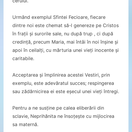
cerului.
Urmând exemplul Sfintei Fecioare, fiecare
dintre noi este chemat să-l genereze pe Cristos
în frații și surorile sale, nu după trup , ci după
credință, precum Maria, mai întâi în noi înșine și
apoi în ceilalți, cu mărturia unei vieți inocente și
caritabile.
Acceptarea și împlinirea acestei Vestiri, prin
exemplu, este adevăratul succes; respingerea
sau zădărnicirea ei este eșecul unei vieți întregi.
Pentru a ne susține pe calea eliberării din
sclavie, Neprihănita ne însoțește cu mijlocirea
sa maternă.