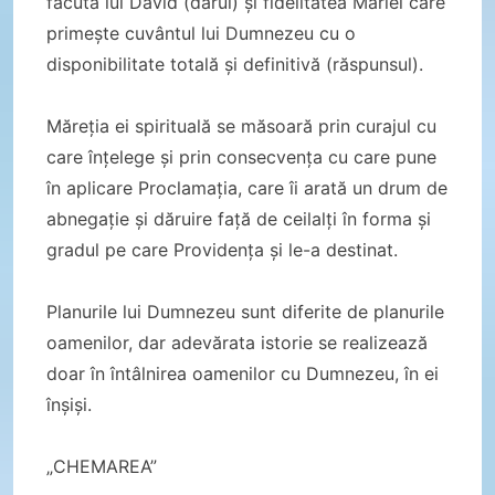
făcută lui David (darul) și fidelitatea Mariei care
primește cuvântul lui Dumnezeu cu o
disponibilitate totală și definitivă (răspunsul).
Măreția ei spirituală se măsoară prin curajul cu
care înțelege și prin consecvența cu care pune
în aplicare Proclamația, care îi arată un drum de
abnegație și dăruire față de ceilalți în forma și
gradul pe care Providența și le-a destinat.
Planurile lui Dumnezeu sunt diferite de planurile
oamenilor, dar adevărata istorie se realizează
doar în întâlnirea oamenilor cu Dumnezeu, în ei
înșiși.
„CHEMAREA”