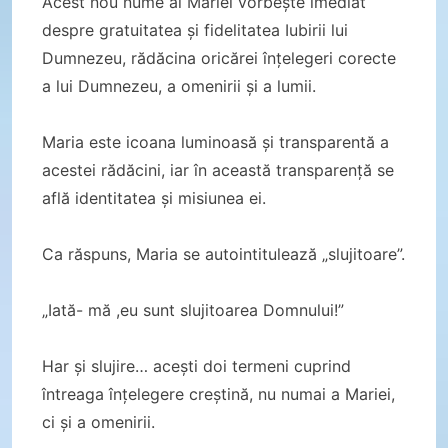
Acest nou nume al Mariei vorbește imediat
despre gratuitatea și fidelitatea Iubirii lui
Dumnezeu, rădăcina oricărei înțelegeri corecte
a lui Dumnezeu, a omenirii și a lumii.
Maria este icoana luminoasă și transparentă a
acestei rădăcini, iar în această transparență se
află identitatea și misiunea ei.
Ca răspuns, Maria se autointitulează „slujitoare”.
„Iată- mă ,eu sunt slujitoarea Domnului!”
Har și slujire… acești doi termeni cuprind
întreaga înțelegere creștină, nu numai a Mariei,
ci și a omenirii.