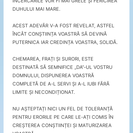
ÎNCERCĂRILE VOR FI MAI GRELE ȘI FERICIREA
DUHULUI MAI MARE.
ACEST ADEVĂR V-A FOST REVELAT, ASTFEL
ÎNCÂT CONȘTIINȚA VOASTRĂ SĂ DEVINĂ
PUTERNICA IAR CREDINȚA VOASTRA, SOLIDĂ.
CHEMAREA, FRAȚI ȘI SURORI, ESTE
DESTINATĂ SĂ SEMNIFICE „DA”-UL VOSTRU
DOMNULUI, DISPUNEREA VOASTRĂ
COMPLETĂ DE A-L SERVI ȘI A-L IUBI FĂRĂ
LIMITE ȘI NECONDIȚIONAT.
NU AȘTEPTAȚI NICI UN FEL DE TOLERANȚĂ
PENTRU ERORILE PE CARE LE-AȚI COMIS ÎN
CREȘTEREA CONȘTIINȚEI ȘI MATURIZAREA