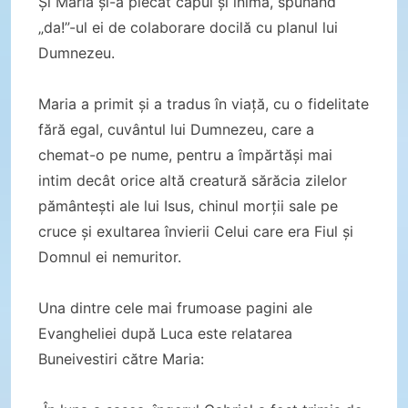
Și Maria și-a plecat capul și inima, spunând
„da!”-ul ei de colaborare docilă cu planul lui
Dumnezeu.
Maria a primit și a tradus în viață, cu o fidelitate
fără egal, cuvântul lui Dumnezeu, care a
chemat-o pe nume, pentru a împărtăși mai
intim decât orice altă creatură sărăcia zilelor
pământești ale lui Isus, chinul morții sale pe
cruce și exultarea învierii Celui care era Fiul și
Domnul ei nemuritor.
Una dintre cele mai frumoase pagini ale
Evangheliei după Luca este relatarea
Buneivestiri către Maria: