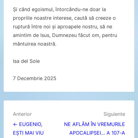
Și când egoismul, întorcându-ne doar la
propriile noastre interese, caută să creeze o
ruptură între noi și aproapele nostru, să ne
amintim de Isus, Dumnezeu făcut om, pentru
mântuirea noastră.
Isa del Sole
7 Decembrie 2025
Navegación
Anterior
Siguiente
de
← EUGENIO,
NE AFLĂM ÎN VREMURILE
EȘTI MAI VIU
APOCALIPSEI… A 107-A