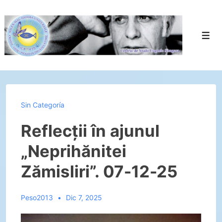
↓
Saltar
al
Men
contenido
principal
Sin Categoría
Reflecții în ajunul
„Neprihănitei
Zămisliri”. 07-12-25
Peso2013
Dic 7, 2025