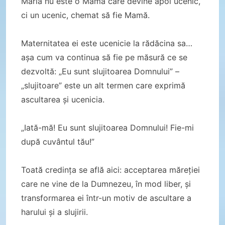
Maria nu este o Mamă care devine apoi ucenic,
ci un ucenic, chemat să fie Mamă.
Maternitatea ei este ucenicie la rădăcina sa…
așa cum va continua să fie pe măsură ce se
dezvoltă: „Eu sunt slujitoarea Domnului” –
„slujitoare” este un alt termen care exprimă
ascultarea și ucenicia.
„Iată-mă! Eu sunt slujitoarea Domnului! Fie-mi
după cuvântul tău!”
Toată credința se află aici: acceptarea măreției
care ne vine de la Dumnezeu, în mod liber, și
transformarea ei într-un motiv de ascultare a
harului și a slujirii.