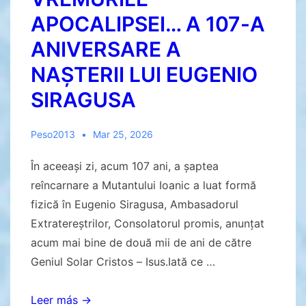
APOCALIPSEI… A 107-A
ANIVERSARE A
NAȘTERII LUI EUGENIO
SIRAGUSA
Peso2013
Mar 25, 2026
În aceeași zi, acum 107 ani, a șaptea
reîncarnare a Mutantului Ioanic a luat formă
fizică în Eugenio Siragusa, Ambasadorul
Extratereștrilor, Consolatorul promis, anunțat
acum mai bine de două mii de ani de către
Geniul Solar Cristos – Isus.Iată ce …
NE
Leer más →