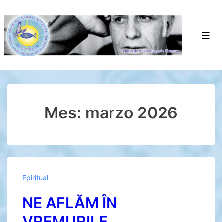
↓
Saltar
al
Men
contenido
principal
Mes:
marzo 2026
Epiritual
NE AFLĂM ÎN
VREMURILE