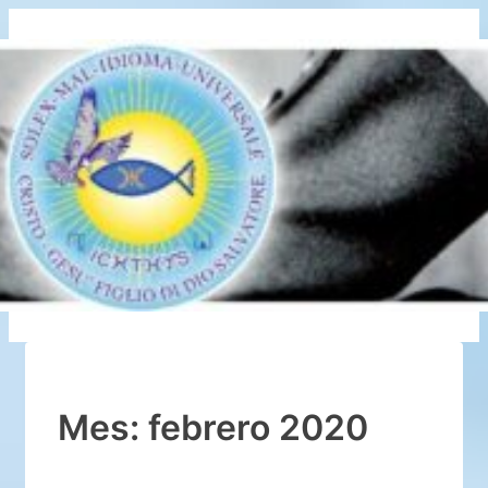
↓
Saltar
al
contenido
principal
Mes:
febrero 2020