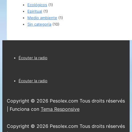
Ecológicos
(1)
Epiritual
(1)
Medio ambiente
(1)
Sin categoría
(10)
Menú
Écouter la radio
del
pie
Menú
Écouter la radio
de
del
página
pie
Copyright © 2026
Pesolex.com Tous droits réservés
de
| Funciona con
Tema Responsive
página
Copyright © 2026
Pesolex.com Tous droits réservés