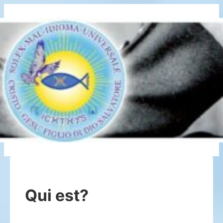
↓
Saltar
al
contenido
principal
Qui est?