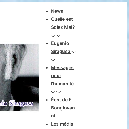
Navegación
News
principal
Quelle est
Solex Mal?
Eugenio
Siragusa
Messages
pour
l’humanité
Écrit de F
Bongiovan
ni
Les média