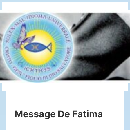
↓
Saltar
al
contenido
principal
Message De Fatima