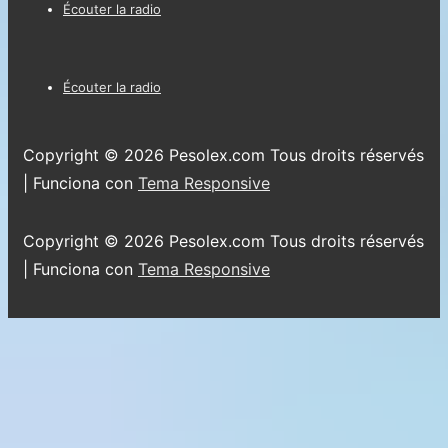
Menú
Écouter la radio
del
pie
Menú
Écouter la radio
de
del
página
pie
Copyright © 2026
Pesolex.com Tous droits réservés
de
| Funciona con
Tema Responsive
página
Copyright © 2026
Pesolex.com Tous droits réservés
| Funciona con
Tema Responsive