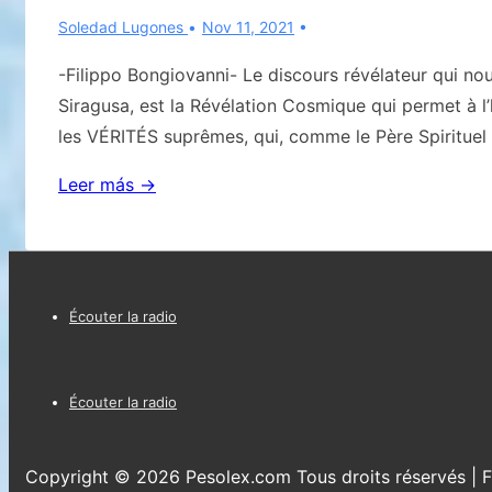
Soledad Lugones
Nov 11, 2021
-Filippo Bongiovanni- Le discours révélateur qui no
Siragusa, est la Révélation Cosmique qui permet à l’
les VÉRITÉS suprêmes, qui, comme le Père Spirituel l
NOUS
Leer más →
RÉPÉTONS
CE
QUE
Menú
NOUS
Écouter la radio
AVONS
del
TÉMOIGNÉ
pie
Menú
À
Écouter la radio
de
del
PLUSIEURS
REPRISES-
página
pie
Copyright © 2026
Pesolex.com Tous droits réservés
| 
Deuxième