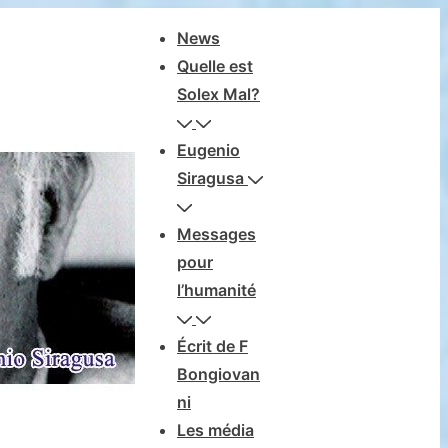
Navegación
News
principal
Quelle est
Solex Mal?
Eugenio
Siragusa
Messages
pour
l’humanité
Écrit de F
Bongiovan
ni
Les média