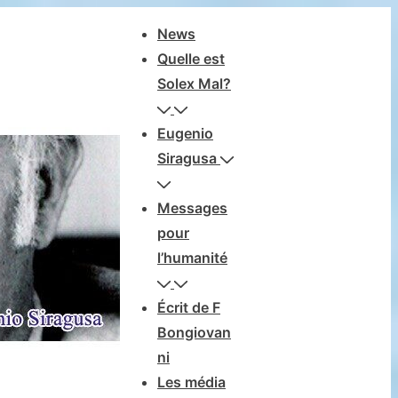
Navegación
News
principal
Quelle est
Solex Mal?
Eugenio
Siragusa
Messages
pour
l’humanité
Écrit de F
Bongiovan
ni
Les média