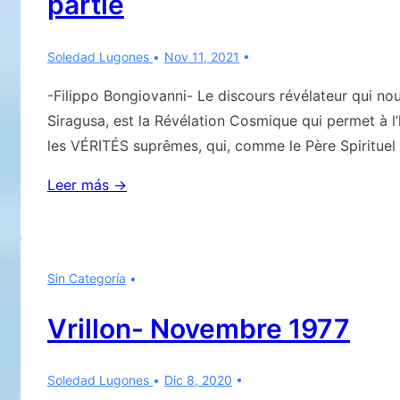
partie
Soledad Lugones
Nov 11, 2021
-Filippo Bongiovanni- Le discours révélateur qui no
Siragusa, est la Révélation Cosmique qui permet à l’
les VÉRITÉS suprêmes, qui, comme le Père Spirituel l
NOUS
Leer más →
RÉPÉTONS
CE
QUE
Sin Categoría
NOUS
AVONS
Vrillon- Novembre 1977
TÉMOIGNÉ
À
Soledad Lugones
Dic 8, 2020
PLUSIEURS