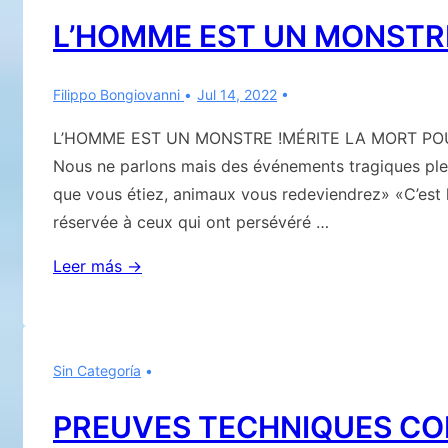
L’HOMME EST UN MONSTRE
Filippo Bongiovanni
Jul 14, 2022
L’HOMME EST UN MONSTRE !MÉRITE LA MORT POU
Nous ne parlons mais des événements tragiques pl
que vous étiez, animaux vous redeviendrez» «C’est
réservée à ceux qui ont persévéré …
L’HOMME
Leer más →
EST
UN
MONSTRE
Sin Categoría
!
PREUVES TECHNIQUES CO