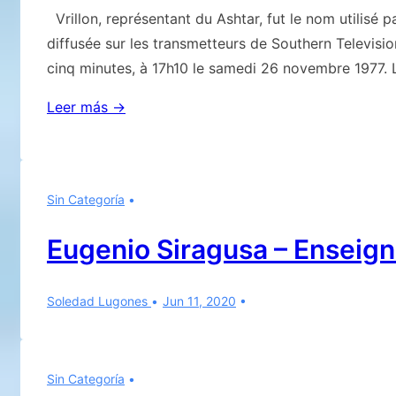
REPRISES-
Vrillon, représentant du Ashtar, fut le nom utilisé pa
Deuxième
diffusée sur les transmetteurs de Southern Televis
partie
cinq minutes, à 17h10 le samedi 26 novembre 1977. L
Vrillon-
Leer más →
Novembre
1977
Sin Categoría
Eugenio Siragusa – Enseign
Soledad Lugones
Jun 11, 2020
Sin Categoría