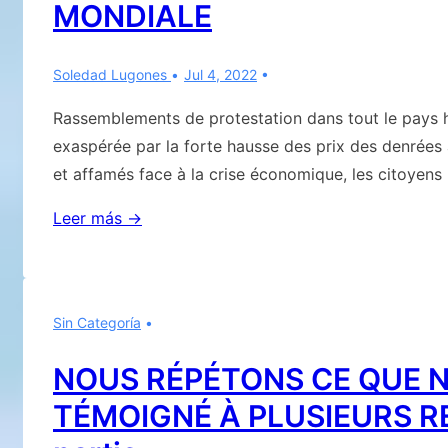
MONDIALE
Soledad Lugones
Jul 4, 2022
Rassemblements de protestation dans tout le pays hi
exaspérée par la forte hausse des prix des denrées 
et affamés face à la crise économique, les citoyens
PREUVES
Leer más →
TECHNIQUES
CONTRE
LA
Sin Categoría
FAMINE
MONDIALE
NOUS RÉPÉTONS CE QUE 
TÉMOIGNÉ À PLUSIEURS R