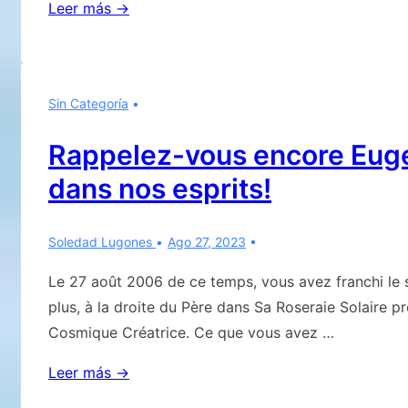
NOUS
Leer más →
SOMMES
EN
PLEINE
Sin Categoría
APOCALYPSE…
107e
Rappelez-vous encore Eugen
ANNIVERSAIRE
dans nos esprits!
DE
LA
NAISSANCE
Soledad Lugones
Ago 27, 2023
D’EUGENIO
Le 27 août 2006 de ce temps, vous avez franchi le s
SIRAGUSA
plus, à la droite du Père dans Sa Roseraie Solaire pr
Cosmique Créatrice. Ce que vous avez …
Rappelez-
Leer más →
vous