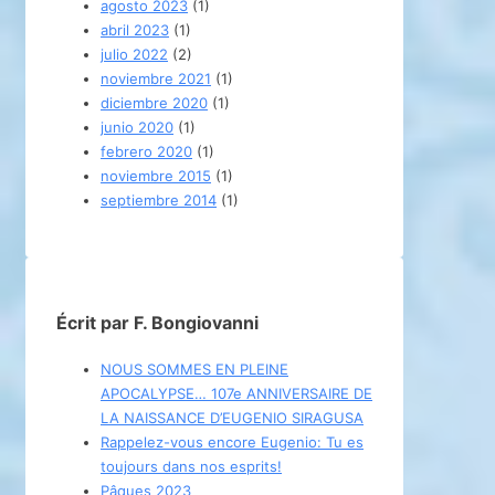
agosto 2023
(1)
abril 2023
(1)
julio 2022
(2)
noviembre 2021
(1)
diciembre 2020
(1)
junio 2020
(1)
febrero 2020
(1)
noviembre 2015
(1)
septiembre 2014
(1)
Écrit par F. Bongiovanni
NOUS SOMMES EN PLEINE
APOCALYPSE… 107e ANNIVERSAIRE DE
LA NAISSANCE D’EUGENIO SIRAGUSA
Rappelez-vous encore Eugenio: Tu es
toujours dans nos esprits!
Pâques 2023