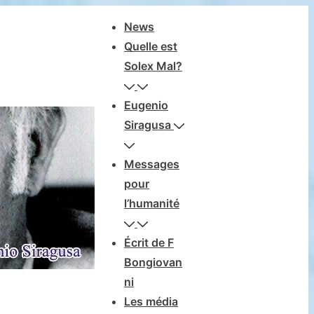
Navegación
News
principal
Quelle est
Solex Mal?
Eugenio
Siragusa
Messages
pour
l’humanité
Écrit de F
Bongiovan
ni
Les média