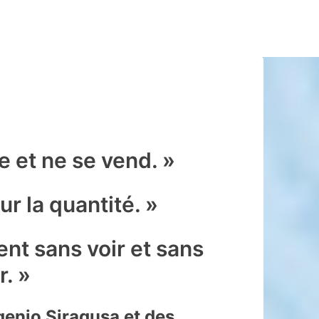
e et ne se vend. »
ur la quantité. »
nt sans voir et sans
. »
enio Siragusa et des