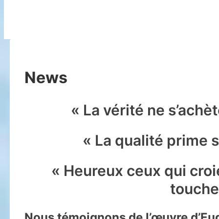
News
« La vérité ne s’achèt
« La qualité prime s
« Heureux ceux qui croie
toucher
Nous témoignons de l’œuvre d’Eug