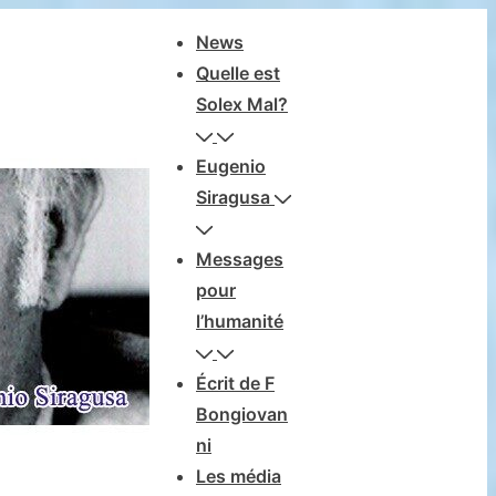
Navegación
News
principal
Quelle est
Solex Mal?
Eugenio
Siragusa
Messages
pour
l’humanité
Écrit de F
Bongiovan
ni
Les média