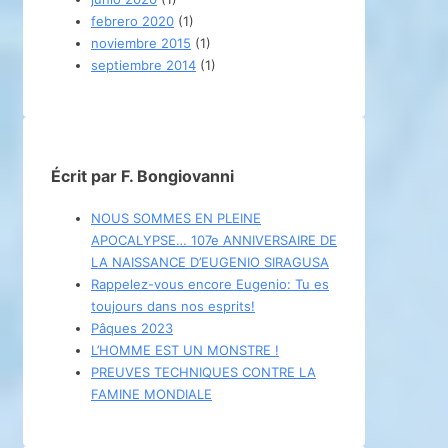
febrero 2020
(1)
noviembre 2015
(1)
septiembre 2014
(1)
Écrit par F. Bongiovanni
NOUS SOMMES EN PLEINE
APOCALYPSE… 107e ANNIVERSAIRE DE
LA NAISSANCE D’EUGENIO SIRAGUSA
Rappelez-vous encore Eugenio: Tu es
toujours dans nos esprits!
Pâques 2023
L’HOMME EST UN MONSTRE !
PREUVES TECHNIQUES CONTRE LA
FAMINE MONDIALE