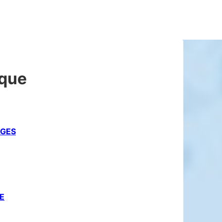
ique
AGES
E