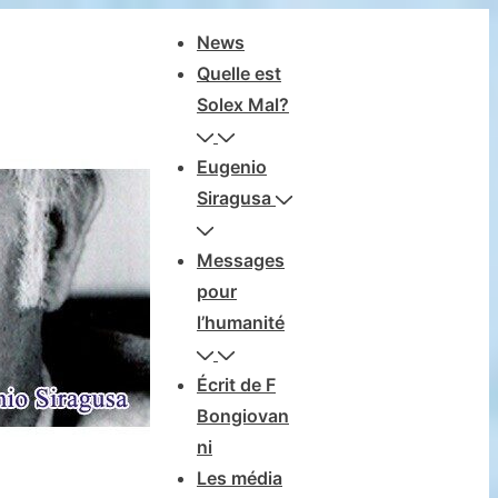
Navegación
News
principal
Quelle est
Solex Mal?
Eugenio
Siragusa
Messages
pour
l’humanité
Écrit de F
Bongiovan
ni
Les média