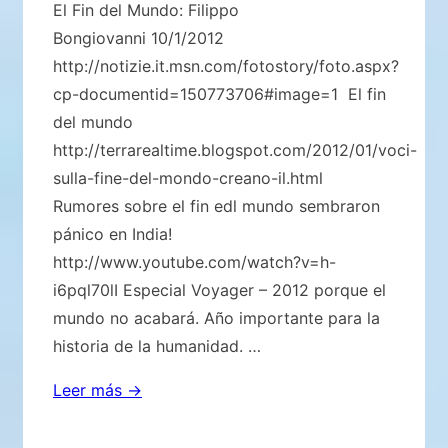
El Fin del Mundo: Filippo
Bongiovanni 10/1/2012
http://notizie.it.msn.com/fotostory/foto.aspx?
cp-documentid=150773706#image=1 El fin
del mundo
http://terrarealtime.blogspot.com/2012/01/voci-
sulla-fine-del-mondo-creano-il.html
Rumores sobre el fin edl mundo sembraron
pánico en India!
http://www.youtube.com/watch?v=h-
i6pql70lI Especial Voyager – 2012 porque el
mundo no acabará. Año importante para la
historia de la humanidad. …
El
Leer más →
Fin
del