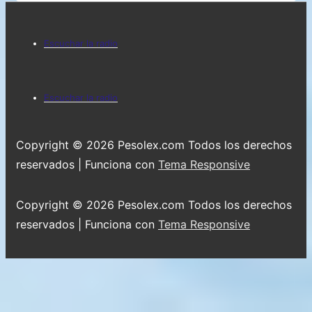
Mundo
Menú
Escuchar la radio
del
pie
Menú
Escuchar la radio
de
del
página
pie
Copyright © 2026
Pesolex.com Todos los derechos
de
reservados
| Funciona con
Tema Responsive
página
Copyright © 2026
Pesolex.com Todos los derechos
reservados
| Funciona con
Tema Responsive