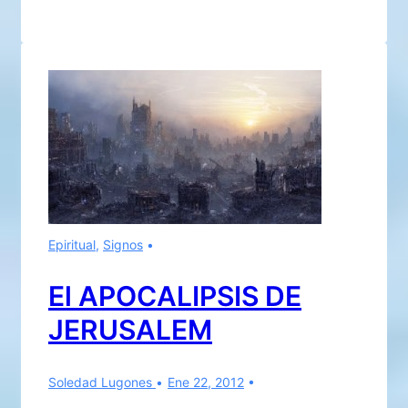
y
aclaraciones
por
Eugenio
Epiritual
,
Signos
El APOCALIPSIS DE
JERUSALEM
Soledad Lugones
Ene 22, 2012