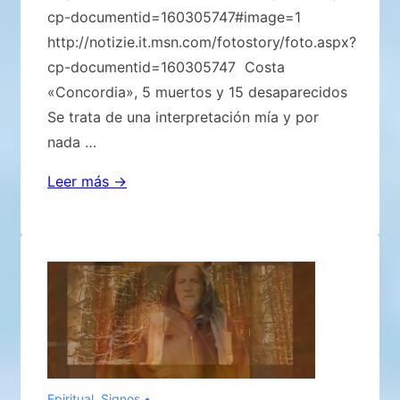
cp-documentid=160305747#image=1
http://notizie.it.msn.com/fotostory/foto.aspx?
cp-documentid=160305747 Costa
«Concordia», 5 muertos y 15 desaparecidos
Se trata de una interpretación mía y por
nada …
¿Un
Leer más →
Mensaje
de
la
Nave
Concordia?
Epiritual
,
Signos