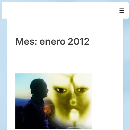
↓
Men
Saltar
al
contenido
principal
Mes:
enero 2012