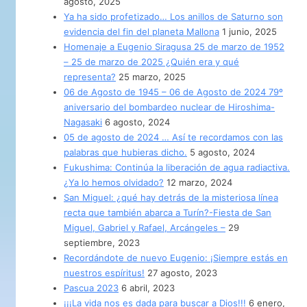
agosto, 2025
Ya ha sido profetizado… Los anillos de Saturno son
evidencia del fin del planeta Mallona
1 junio, 2025
Homenaje a Eugenio Siragusa 25 de marzo de 1952
– 25 de marzo de 2025 ¿Quién era y qué
representa?
25 marzo, 2025
06 de Agosto de 1945 – 06 de Agosto de 2024 79º
aniversario del bombardeo nuclear de Hiroshima-
Nagasaki
6 agosto, 2024
05 de agosto de 2024 … Así te recordamos con las
palabras que hubieras dicho.
5 agosto, 2024
Fukushima: Continúa la liberación de agua radiactiva.
¿Ya lo hemos olvidado?
12 marzo, 2024
San Miguel: ¿qué hay detrás de la misteriosa línea
recta que también abarca a Turín?-Fiesta de San
Miguel, Gabriel y Rafael, Arcángeles –
29
septiembre, 2023
Recordándote de nuevo Eugenio: ¡Siempre estás en
nuestros espíritus!
27 agosto, 2023
Pascua 2023
6 abril, 2023
¡¡¡La vida nos es dada para buscar a Dios!!!
6 enero,