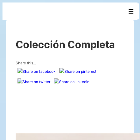
↓
Men
Saltar
al
contenido
Colección Completa
principal
Share this...