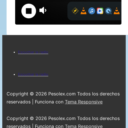
Menú
Escuchar la radio
del
pie
Menú
Escuchar la radio
de
del
página
pie
Copyright © 2026
Pesolex.com Todos los derechos
de
reservados
| Funciona con
Tema Responsive
página
Copyright © 2026
Pesolex.com Todos los derechos
reservados
| Funciona con
Tema Responsive