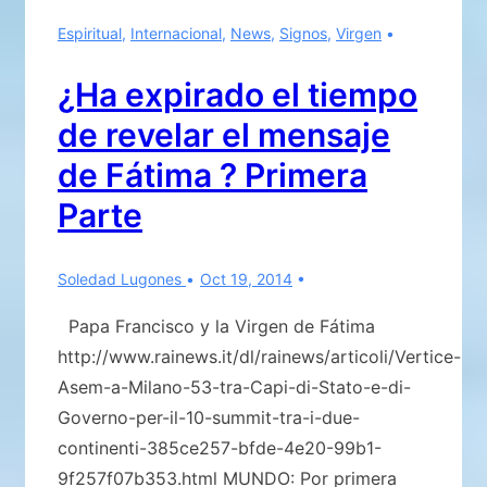
pirámides
Espiritual
,
Internacional
,
News
,
Signos
,
Virgen
de
Giza?
¿Ha expirado el tiempo
¿Cuál
de revelar el mensaje
era
su
de Fátima ? Primera
propósito
Parte
real?
Soledad Lugones
Oct 19, 2014
Papa Francisco y la Virgen de Fátima
http://www.rainews.it/dl/rainews/articoli/Vertice-
Asem-a-Milano-53-tra-Capi-di-Stato-e-di-
Governo-per-il-10-summit-tra-i-due-
continenti-385ce257-bfde-4e20-99b1-
9f257f07b353.html MUNDO: Por primera