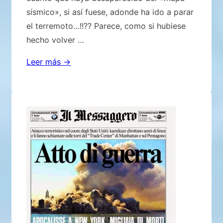
sísmico», si así fuese, adonde ha ido a parar
el terremoto…!!?? Parece, como si hubiese
hecho volver …
Terrorífico
Leer más →
terremoto
de
12
grados
desaparece
del
mapa
sísmico