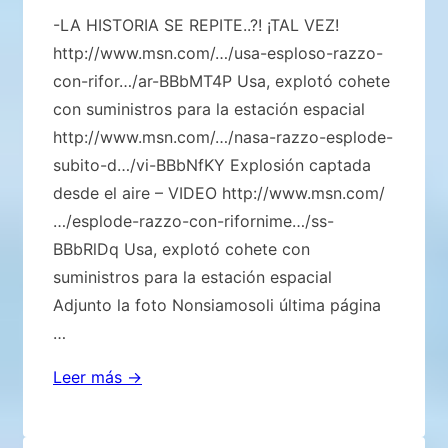
-LA HISTORIA SE REPITE..?! ¡TAL VEZ!
http://www.msn.com/…/usa-esploso-razzo-
con-rifor…/ar-BBbMT4P Usa, explotó cohete
con suministros para la estación espacial
http://www.msn.com/…/nasa-razzo-esplode-
subito-d…/vi-BBbNfKY Explosión captada
desde el aire – VIDEO http://www.msn.com/
…/esplode-razzo-con-rifornime…/ss-
BBbRlDq Usa, explotó cohete con
suministros para la estación espacial
Adjunto la foto Nonsiamosoli última página
…
-
Leer más →
LA
HISTORIA