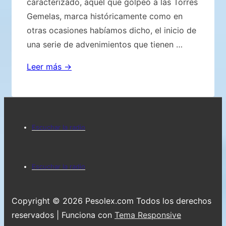
caracterizado, aquel que golpeó a las Torres
Gemelas, marca históricamente como en
otras ocasiones habíamos dicho, el inicio de
una serie de advenimientos que tienen …
Estamos
Leer más →
ante
otro
«potencial»
Menú
11
Escuchar la radio
de
del
septiembre
pie
Menú
en
Escuchar la radio
de
del
curso..?
página
pie
Copyright © 2026
Pesolex.com Todos los derechos
de
reservados
| Funciona con
Tema Responsive