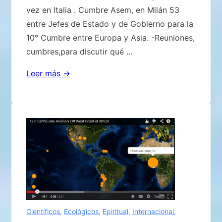
vez en Italia . Cumbre Asem, en Milán 53
entre Jefes de Estado y de Gobierno para la
10° Cumbre entre Europa y Asia. -Reuniones,
cumbres,para discutir qué …
¿Ha
Leer más →
expirado
el
tiempo
de
revelar
el
mensaje
de
Fátima
?
Científicos
,
Ecológicos
,
Epiritual
,
Internacional
,