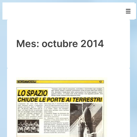
↓
Men
Saltar
al
contenido
principal
Mes:
octubre 2014