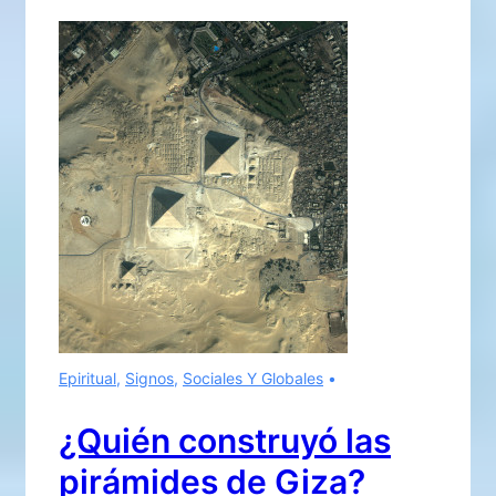
SE
REPITE..?!
¡TAL
VEZ!
Epiritual
,
Signos
,
Sociales Y Globales
¿Quién construyó las
pirámides de Giza?