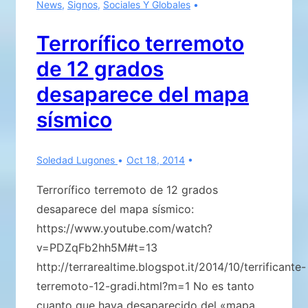
Primera
News
,
Signos
,
Sociales Y Globales
Parte
Terrorífico terremoto
de 12 grados
desaparece del mapa
sísmico
Soledad Lugones
Oct 18, 2014
Terrorífico terremoto de 12 grados
desaparece del mapa sísmico:
https://www.youtube.com/watch?
v=PDZqFb2hh5M#t=13
http://terrarealtime.blogspot.it/2014/10/terrificante-
terremoto-12-gradi.html?m=1 No es tanto
cuanto que haya desaparecido del «mapa