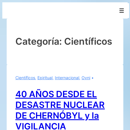
↓
Men
Saltar
al
contenido
principal
Categoría:
Científicos
Científicos
,
Epiritual
,
Internacional
,
Ovni
40 AÑOS DESDE EL
DESASTRE NUCLEAR
DE CHERNÓBYL y la
VIGILANCIA