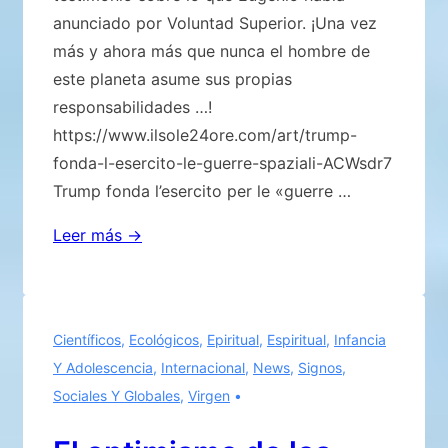
VIVE!
anunciado por Voluntad Superior. ¡Una vez
más y ahora más que nunca el hombre de
este planeta asume sus propias
responsabilidades …!
https://www.ilsole24ore.com/art/trump-
fonda-l-esercito-le-guerre-spaziali-ACWsdr7
Trump fonda l’esercito per le «guerre …
La
Leer más →
locura
humana
ya
Científicos
,
Ecológicos
,
Epiritual
,
Espiritual
,
Infancia
sin
Y Adolescencia
,
Internacional
,
News
,
Signos
,
límites
Sociales Y Globales
,
Virgen
y
fuera