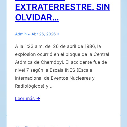
EXTRATERRESTRE. SIN
OLVIDAR…
Admin
Abr 26, 2026
A la 1:23 a.m. del 26 de abril de 1986, la
explosión ocurrió en el bloque de la Central
Atómica de Chernóbyl. El accidente fue de
nivel 7 según la Escala INES (Escala
Internacional de Eventos Nucleares y
Radiológicos) y …
40
Leer más →
AÑOS
DESDE
EL