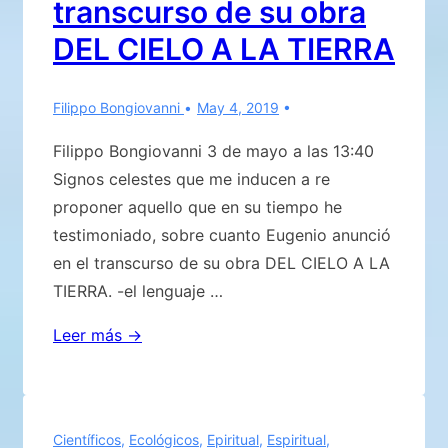
transcurso de su obra
DEL CIELO A LA TIERRA
Filippo Bongiovanni
May 4, 2019
Filippo Bongiovanni 3 de mayo a las 13:40
Signos celestes que me inducen a re
proponer aquello que en su tiempo he
testimoniado, sobre cuanto Eugenio anunció
en el transcurso de su obra DEL CIELO A LA
TIERRA. -el lenguaje …
Signos
Leer más →
celestes
que
me
Científicos
,
Ecológicos
,
Epiritual
,
Espiritual
,
inducen