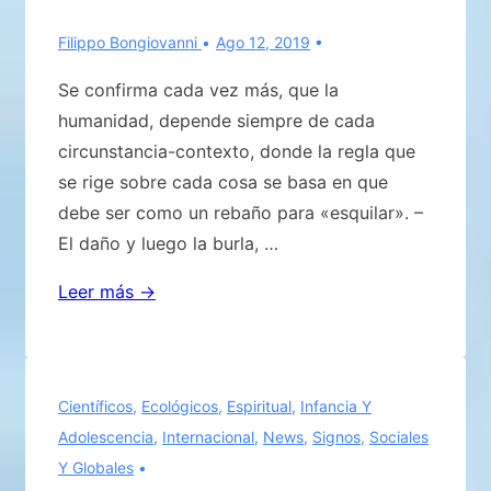
sobre
el
Filippo Bongiovanni
Ago 12, 2019
filo
Se confirma cada vez más, que la
de
humanidad, depende siempre de cada
la
circunstancia-contexto, donde la regla que
navaja
se rige sobre cada cosa se basa en que
hacia
debe ser como un rebaño para «esquilar». –
la
El daño y luego la burla, …
destrucción
total
Se
Leer más →
confirma
cada
vez
Científicos
,
Ecológicos
,
Espiritual
,
Infancia Y
más,
Adolescencia
,
Internacional
,
News
,
Signos
,
Sociales
que
Y Globales
la