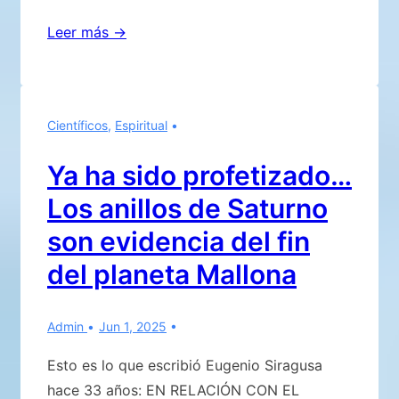
SANTA
Leer más →
PASCUA
05
de
Científicos
,
Espiritual
Abril
de
Ya ha sido profetizado…
2026
Los anillos de Saturno
y
44º
son evidencia del fin
Aniversario
del planeta Mallona
del
día
Admin
Jun 1, 2025
en
que
Esto es lo que escribió Eugenio Siragusa
triunfó
hace 33 años: EN RELACIÓN CON EL