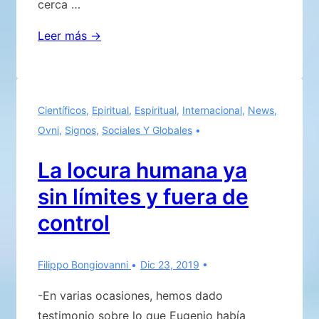
cerca …
¡LA
Leer más →
HUMANIDAD
CADA
VEZ
Científicos
,
Epiritual
,
Espiritual
,
Internacional
,
News
,
MÁS
Ovni
,
Signos
,
Sociales Y Globales
AFECTADA
POR
La locura humana ya
LAS
sin límites y fuera de
FUERZAS
NATURALES
control
DEL
PLANETA
Filippo Bongiovanni
Dic 23, 2019
EN
EL
-En varias ocasiones, hemos dado
QUE
testimonio sobre lo que Eugenio había