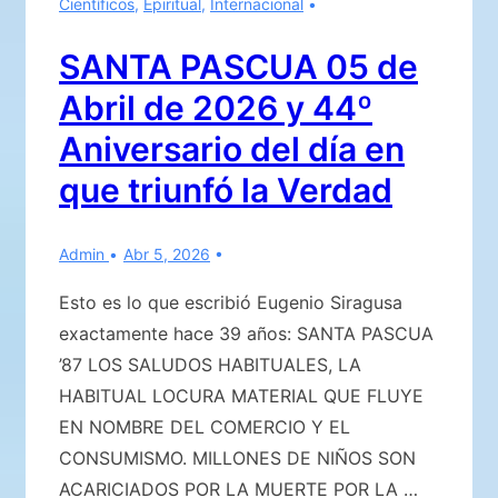
Científicos
,
Epiritual
,
Internacional
DESASTRE
NUCLEAR
SANTA PASCUA 05 de
DE
Abril de 2026 y 44º
CHERNÓBYL
y
Aniversario del día en
la
que triunfó la Verdad
VIGILANCIA
EXTRATERRESTRE.
Admin
Abr 5, 2026
SIN
OLVIDAR…
Esto es lo que escribió Eugenio Siragusa
exactamente hace 39 años: SANTA PASCUA
’87 LOS SALUDOS HABITUALES, LA
HABITUAL LOCURA MATERIAL QUE FLUYE
EN NOMBRE DEL COMERCIO Y EL
CONSUMISMO. MILLONES DE NIÑOS SON
ACARICIADOS POR LA MUERTE POR LA …