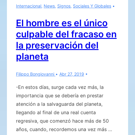
Internacional
,
News
,
Signos
,
Sociales Y Globales
a
re
El hombre es el único
proponer
culpable del fracaso en
aquello
que
la preservación del
en
planeta
su
tiempo
Filippo Bongiovanni
Abr 27, 2019
he
testimoniado,
-En estos días, surge cada vez más, la
sobre
importancia que se debería en prestar
cuanto
atención a la salvaguarda del planeta,
Eugenio
llegando al final de una real cuenta
anunció
regresiva, que comenzó hace más de 50
en
años, cuando, recordemos una vez más …
el