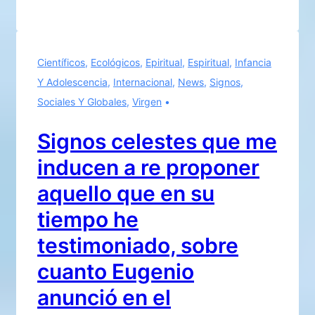
PLANETA
MUERE,
UNA
Científicos
,
Ecológicos
,
Epiritual
,
Espiritual
,
Infancia
AGONÍA
Y Adolescencia
,
Internacional
,
News
,
Signos
,
QUE
Sociales Y Globales
,
Virgen
SUPERA
TODA
Signos celestes que me
ESPERANZA
inducen a re proponer
aquello que en su
tiempo he
testimoniado, sobre
cuanto Eugenio
anunció en el