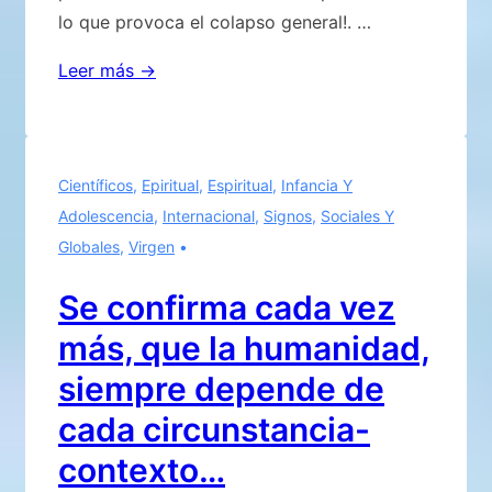
lo que provoca el colapso general!. …
El
Leer más →
optimismo
de
los
Científicos
,
Epiritual
,
Espiritual
,
Infancia Y
inconscientes..intenta
Adolescencia
,
Internacional
,
Signos
,
Sociales Y
ocultar
Globales
,
Virgen
la
gravedad
Se confirma cada vez
que
más, que la humanidad,
atraviesa
el
siempre depende de
planeta
cada circunstancia-
que
contexto…
corre