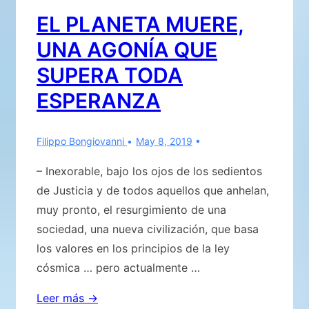
humanidad,
EL PLANETA MUERE,
siempre
UNA AGONÍA QUE
depende
de
SUPERA TODA
cada
ESPERANZA
circunstancia-
contexto…
Filippo Bongiovanni
May 8, 2019
– Inexorable, bajo los ojos de los sedientos
de Justicia y de todos aquellos que anhelan,
muy pronto, el resurgimiento de una
sociedad, una nueva civilización, que basa
los valores en los principios de la ley
cósmica … pero actualmente …
EL
Leer más →