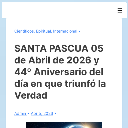
↓
Men
Saltar
al
contenido
Científicos
,
Epiritual
,
Internacional
principal
SANTA PASCUA 05
de Abril de 2026 y
44º Aniversario del
día en que triunfó la
Verdad
Admin
Abr 5, 2026