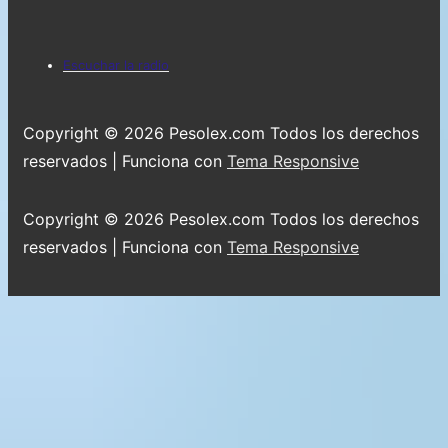
del
pie
Menú
Escuchar la radio
de
del
página
pie
Copyright © 2026
Pesolex.com Todos los derechos
de
reservados
| Funciona con
Tema Responsive
página
Copyright © 2026
Pesolex.com Todos los derechos
reservados
| Funciona con
Tema Responsive