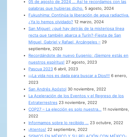
05 de agosto de 2024 … Así te recordamos con las
palabras que hubieras dicho.
5 agosto, 2024
Fukushima: Continúa la liberación de agua radiactiva.
¿Ya lo hemos olvidado?
12 marzo, 2024
San Miguel: ¿qué hay detrás de la misteriosa línea
recta que también abarca a Turín?-Fiesta de San
Miguel, Gabriel y Rafael, Arcángeles –
29
septiembre, 2023
Recordándote de nuevo Eugenio: ¡Siempre estás en
nuestros espíritus!
27 agosto, 2023
Pascua 2023
6 abril, 2023
¡¡¡La vida nos es dada para buscar a Dios!!!
6 enero,
2023
San Andrés Apóstol
30 noviembre, 2022
La Aceleración de los Eventos y el Regreso de los
Extraterrestres
23 noviembre, 2022
COP27 – La elección es solo nuestra…
11 noviembre,
2022
Informamos sobre lo recibido …
23 octubre, 2022
¡Atentos!
22 septiembre, 2022
SISMOS EN MÉXICO Y SU RELACIÓN CON MÉXICO-