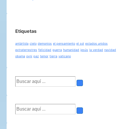
Etiquetas
antártida
cielo
demonios
el pensamiento
el sol
estados unidos
extraterrestres
felicidad
guerra
humanidad
jesús
la verdad
navidad
obama
ovni
paz
temor
tierra
vaticano
Buscar
por:
Buscar
por: