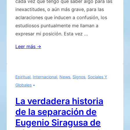
cada vez que tengo que saber algo para las
inexactitudes, o aún más grave, para las
aclaraciones que inducen a confusión, los
estudiosos puntualmente me llaman a
expresar mi posición. Esta vez …
La
Leer más →
verdadera
historia
de
Epiritual
,
Internacional
,
News
,
Signos
,
Sociales Y
la
Globales
separación
de
La verdadera historia
Eugenio
de la separación de
Siragusa
de
Eugenio Siragusa de
Giorgio