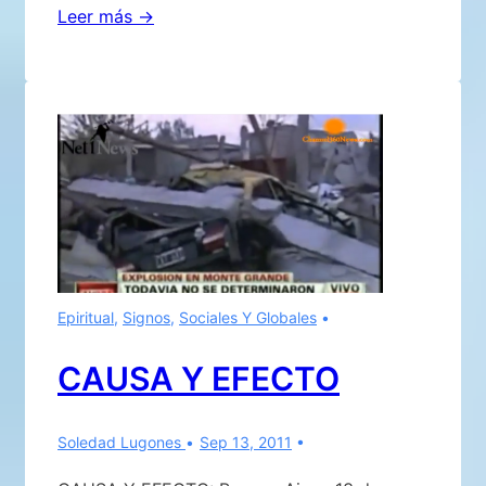
11
Leer más →
de
Septiembre
2001,
11
de
Septiembre
2011.
¡Mi
testimonianza…!
Epiritual
,
Signos
,
Sociales Y Globales
CAUSA Y EFECTO
Soledad Lugones
Sep 13, 2011