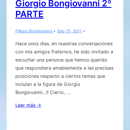
Giorgio Bongiovanni 2º
Bongiovanni
PARTE
–
3º
PARTE
Filippo Bongiovanni
Sep 15, 2011
Hace unos días, en nuestras conversaciones
con mis amigos fraternos, he sido invitado a
escuchar una persona que hemos querido
que respondiera amablemente a las precisas
posiciones respecto a ciertos temas que
incluían a la figura de Giorgio
Bongiovanni…!! Cierto, …
La
Leer más →
verdadera
historia
de