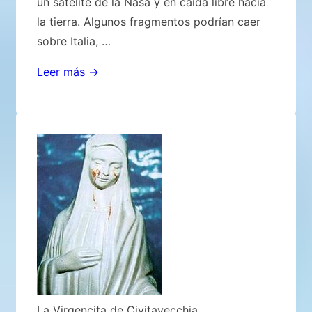
un satélite de la Nasa y en caída libre hacia
la tierra. Algunos fragmentos podrían caer
sobre Italia, …
LOS
Leer más →
SATÉLITES
ARTIFICIALES
ACTUALMENTE
EN
DESUSO:
UN
PELIGRO
CONSTANTE
PARA
LA
TIERRA
La Virgencita de Civitavecchia