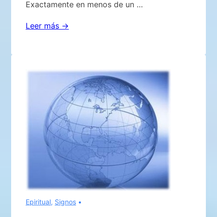
Exactamente en menos de un …
Sobre
Leer más →
la
pena
de
muerte
Epiritual
,
Signos