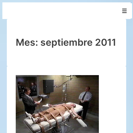
↓
Men
Saltar
al
contenido
principal
Mes:
septiembre 2011