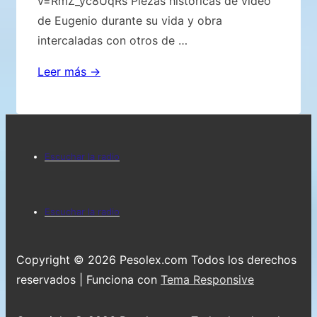
v=RmZ_yc8UqRs Piezas históricas de vídeo
de Eugenio durante su vida y obra
intercaladas con otros de …
La
Leer más →
verdadera
historia
de
Menú
la
Escuchar la radio
separación
del
de
pie
Menú
Eugenio
Escuchar la radio
de
del
Siragusa
de
página
pie
Copyright © 2026
Pesolex.com Todos los derechos
Giorgio
de
reservados
| Funciona con
Tema Responsive
Bongiovanni
página