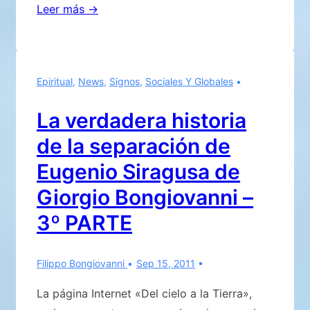
‘LA
Leer más →
VIRGEN
LLORA
LÁGRIMAS
Epiritual
,
News
,
Signos
,
Sociales Y Globales
DE
SANGRE’
La verdadera historia
de la separación de
Eugenio Siragusa de
Giorgio Bongiovanni –
3º PARTE
Filippo Bongiovanni
Sep 15, 2011
La página Internet «Del cielo a la Tierra»,