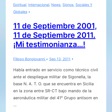
Epiritual
,
Internacional
,
News
,
Signos
,
Sociales Y
la
Globales
separación
de
11 de Septiembre 2001,
Eugenio
11 de Septiembre 2011.
Siragusa
de
¡Mi testimonianza…!
Giorgio
Bongiovanni
Filippo Bongiovanni
Sep 13, 2011
2º
PARTE
Había entrado en servicio como técnico civil
ante el despliegue militar de Sigonella, la
base N. A. T. O. que se encuentra en Sicilia
en la zona entre SR-CT bajo mando de la
aeronáutica militar del 41° Grupo antisom en
…