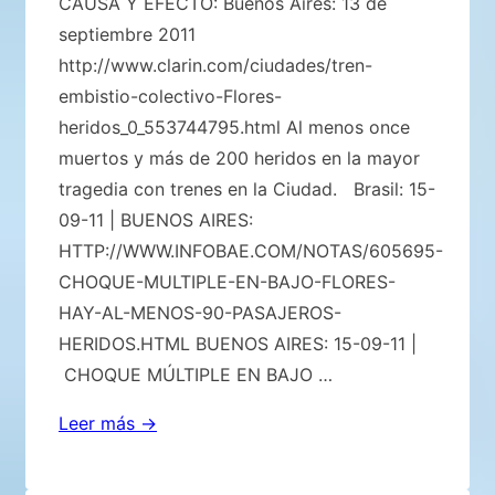
CAUSA Y EFECTO: Buenos Aires: 13 de
septiembre 2011
http://www.clarin.com/ciudades/tren-
embistio-colectivo-Flores-
heridos_0_553744795.html Al menos once
muertos y más de 200 heridos en la mayor
tragedia con trenes en la Ciudad. Brasil: 15-
09-11 | BUENOS AIRES:
HTTP://WWW.INFOBAE.COM/NOTAS/605695-
CHOQUE-MULTIPLE-EN-BAJO-FLORES-
HAY-AL-MENOS-90-PASAJEROS-
HERIDOS.HTML BUENOS AIRES: 15-09-11 |
CHOQUE MÚLTIPLE EN BAJO …
CAUSA
Leer más →
Y
EFECTO