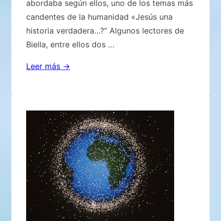
abordaba según ellos, uno de los temas más
candentes de la humanidad «Jesús una
historia verdadera…?” Algunos lectores de
Biella, entre ellos dos …
Jesús,
Leer más →
¿una
historia
verdadera?