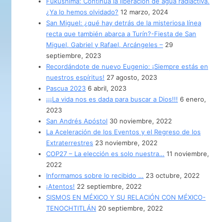
Fukushima: Continúa la liberación de agua radiactiva.
¿Ya lo hemos olvidado?
12 marzo, 2024
San Miguel: ¿qué hay detrás de la misteriosa línea
recta que también abarca a Turín?-Fiesta de San
Miguel, Gabriel y Rafael, Arcángeles –
29
septiembre, 2023
Recordándote de nuevo Eugenio: ¡Siempre estás en
nuestros espíritus!
27 agosto, 2023
Pascua 2023
6 abril, 2023
¡¡¡La vida nos es dada para buscar a Dios!!!
6 enero,
2023
San Andrés Apóstol
30 noviembre, 2022
La Aceleración de los Eventos y el Regreso de los
Extraterrestres
23 noviembre, 2022
COP27 – La elección es solo nuestra…
11 noviembre,
2022
Informamos sobre lo recibido …
23 octubre, 2022
¡Atentos!
22 septiembre, 2022
SISMOS EN MÉXICO Y SU RELACIÓN CON MÉXICO-
TENOCHTITLÁN
20 septiembre, 2022