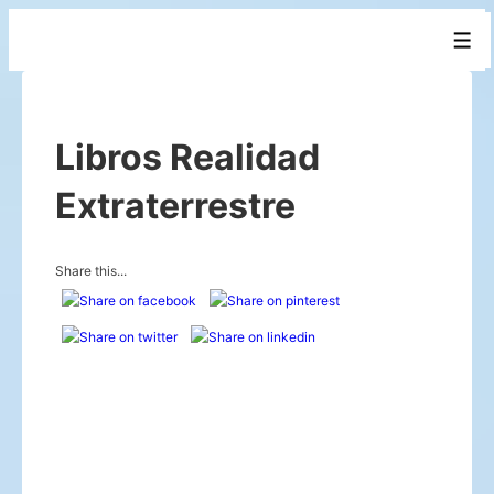
↓
Men
Saltar
al
contenido
Libros Realidad
principal
Extraterrestre
Share this...