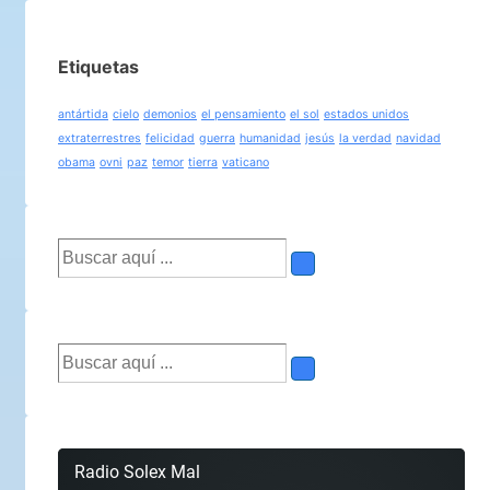
Etiquetas
antártida
cielo
demonios
el pensamiento
el sol
estados unidos
extraterrestres
felicidad
guerra
humanidad
jesús
la verdad
navidad
obama
ovni
paz
temor
tierra
vaticano
Buscar
por:
Buscar
por: