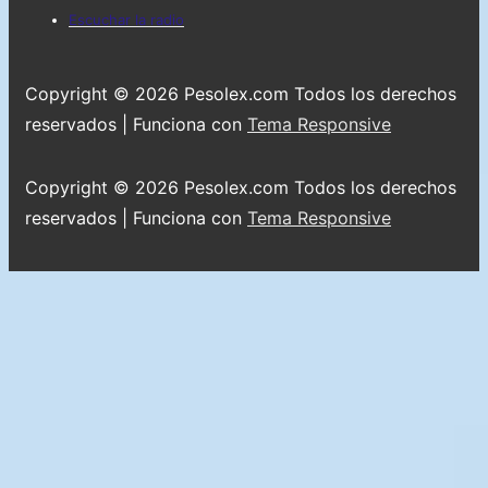
pie
Menú
Escuchar la radio
de
del
página
pie
Copyright © 2026
Pesolex.com Todos los derechos
de
reservados
| Funciona con
Tema Responsive
página
Copyright © 2026
Pesolex.com Todos los derechos
reservados
| Funciona con
Tema Responsive