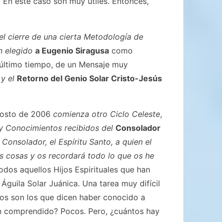
. En este caso son muy útiles. Entonces,
el cierre de una cierta Metodología de
n elegido
a Eugenio Siragusa
como
 último tiempo, de un Mensaje muy
y el
Retorno del Genio Solar Cristo-Jesús
gosto de 2006
comienza otro Ciclo Celeste
,
 y Conocimientos recibidos del
Consolador
 Consolador, el Espíritu Santo, a quien el
s cosas y os recordará todo lo que os he
odos aquellos Hijos Espirituales que han
Águila Solar Juánica. Una tarea muy difícil
os son los que dicen haber conocido a
an comprendido? Pocos. Pero, ¿cuántos hay