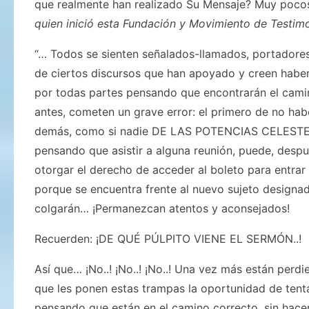
que realmente han realizado Su Mensaje? Muy pocos
quien inició esta Fundación y Movimiento de Testim
“… Todos se sienten señalados-llamados, portadore
de ciertos discursos que han apoyado y creen habe
por todas partes pensando que encontrarán el camin
antes, cometen un grave error: el primero de no ha
demás, como si nadie DE LAS POTENCIAS CELESTES 
pensando que asistir a alguna reunión, puede, despu
otorgar el derecho de acceder al boleto para entrar 
porque se encuentra frente al nuevo sujeto design
colgarán… ¡Permanezcan atentos y aconsejados!
Recuerden: ¡DE QUÉ PÚLPITO VIENE EL SERMÓN..!
Así que… ¡No..! ¡No..! ¡No..! Una vez más están perd
que les ponen estas trampas la oportunidad de ten
pensando que están en el camino correcto, sin hace