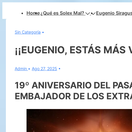
↓
Navegación
Home
¿Qué es Solex Mal?
Eugenio Siragu
Saltar
principal
al
contenido
Sin Categoría
principal
¡¡EUGENIO, ESTÁS MÁS 
Admin
Ago 27, 2025
19º ANIVERSARIO DEL PAS
EMBAJADOR DE LOS EXT