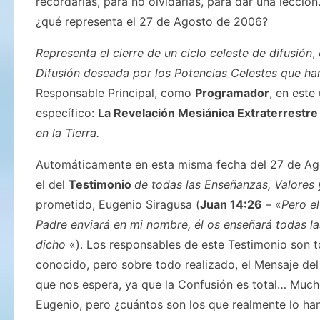
recordarlas, para no olvidarlas, para dar una lección
¿qué representa el 27 de Agosto de 2006?
Representa el cierre de un ciclo celeste de difusión
,
Difusión deseada por los Potencias Celestes que ha
Responsable Principal, como
Programador
, en este
específico:
La Revelación Mesiánica Extraterrestre
en la Tierra.
Automáticamente en esta misma fecha del 27 de A
el del
Testimonio
de todas las Enseñanzas, Valores
prometido, Eugenio Siragusa (
Juan 14:26
– «
Pero el
Padre enviará en mi nombre, él os enseñará todas la
dicho
«). Los responsables de este Testimonio son t
conocido, pero sobre todo realizado, el Mensaje del 
que nos espera, ya que la Confusión es total… Much
Eugenio, pero ¿cuántos son los que realmente lo h