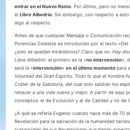
entrar en el Nuevo Reino
. Por último, pero no meno
el
Libre Albedrío
. Sin embargo, con respecto a esto
algo al respecto.
Antes de que cualquier Mensaje o Comunicación rec
Potencias Celestes es introducido por el texto «Del C
¿solo se quedan mirándonos? Claro que no.
Hay dos
Libre Albedrío
: el primero es la «
no intervención
«, 
será la «
intervención
»
en el último momento
para s
Voluntad del Gran Espíritu
.
Todo lo que el hombre ha
Cráter de la Sabiduría, del cual solo saldrán los es
renacer a una vida nueva y mejor.
A partir de aquí 
conceptos: el de Evolución y el de Calidad y no de 
¿A qué se refería Eugenio cuando hace más de 70 a
Revelación para la salvación de la humanidad terre
sustanciales de sus Revelaciones que tienen aspectos