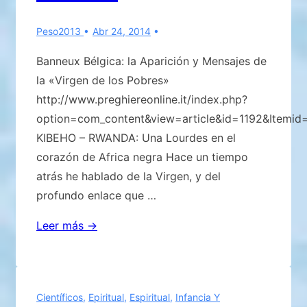
Peso2013
Abr 24, 2014
Banneux Bélgica: la Aparición y Mensajes de
la «Virgen de los Pobres»
http://www.preghiereonline.it/index.php?
option=com_content&view=article&id=1192&Itemid
KIBEHO – RWANDA: Una Lourdes en el
corazón de Africa negra Hace un tiempo
atrás he hablado de la Virgen, y del
profundo enlace que …
Banneux
Leer más →
Bélgica:
la
Aparición
Científicos
,
Epiritual
,
Espiritual
,
Infancia Y
y