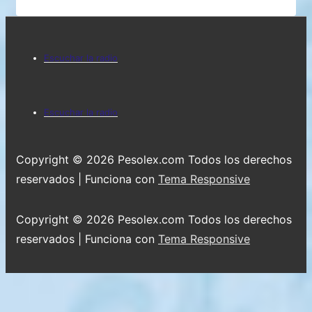
EN
CRISIS..!
Menú
Escuchar la radio
del
pie
Menú
Escuchar la radio
de
del
página
pie
Copyright © 2026
Pesolex.com Todos los derechos
de
reservados
| Funciona con
Tema Responsive
página
Copyright © 2026
Pesolex.com Todos los derechos
reservados
| Funciona con
Tema Responsive