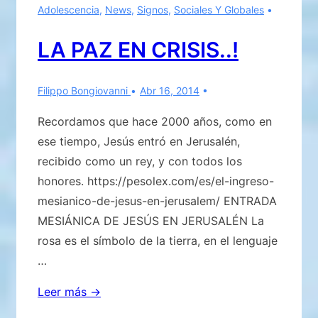
Adolescencia
,
News
,
Signos
,
Sociales Y Globales
Mensajes
de
LA PAZ EN CRISIS..!
la
«Virgen
Filippo Bongiovanni
Abr 16, 2014
de
los
Recordamos que hace 2000 años, como en
Pobres»
ese tiempo, Jesús entró en Jerusalén,
recibido como un rey, y con todos los
honores. https://pesolex.com/es/el-ingreso-
mesianico-de-jesus-en-jerusalem/ ENTRADA
MESIÁNICA DE JESÚS EN JERUSALÉN La
rosa es el símbolo de la tierra, en el lenguaje
…
LA
Leer más →
PAZ