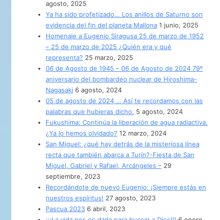
agosto, 2025
Ya ha sido profetizado… Los anillos de Saturno son
evidencia del fin del planeta Mallona
1 junio, 2025
Homenaje a Eugenio Siragusa 25 de marzo de 1952
– 25 de marzo de 2025 ¿Quién era y qué
representa?
25 marzo, 2025
06 de Agosto de 1945 – 06 de Agosto de 2024 79º
aniversario del bombardeo nuclear de Hiroshima-
Nagasaki
6 agosto, 2024
05 de agosto de 2024 … Así te recordamos con las
palabras que hubieras dicho.
5 agosto, 2024
Fukushima: Continúa la liberación de agua radiactiva.
¿Ya lo hemos olvidado?
12 marzo, 2024
San Miguel: ¿qué hay detrás de la misteriosa línea
recta que también abarca a Turín?-Fiesta de San
Miguel, Gabriel y Rafael, Arcángeles –
29
septiembre, 2023
Recordándote de nuevo Eugenio: ¡Siempre estás en
nuestros espíritus!
27 agosto, 2023
Pascua 2023
6 abril, 2023
¡¡¡La vida nos es dada para buscar a Dios!!!
6 enero,