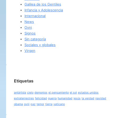
Galilea de los Gentiles
Infancia y Adolescencia
Internacional
News
Ovni
Signos
Sin categoría
Sociales y globales
Virgen
Etiquetas
antártida
cielo
demonios
el pensamiento
el sol
estados unidos
extraterrestres
felicidad
guerra
humanidad
jesús
la verdad
navidad
obama
ovni
paz
temor
tierra
vaticano