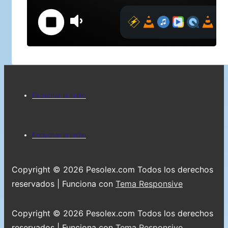
Menú
Escuchar la radio
del
pie
Menú
Escuchar la radio
de
del
página
pie
Copyright © 2026
Pesolex.com Todos los derechos
de
reservados
| Funciona con
Tema Responsive
página
Copyright © 2026
Pesolex.com Todos los derechos
reservados
| Funciona con
Tema Responsive