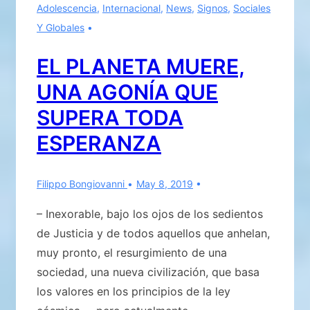
Adolescencia
,
Internacional
,
News
,
Signos
,
Sociales
continúa
Y Globales
con
el
EL PLANETA MUERE,
mismo
UNA AGONÍA QUE
epílogo..!
SUPERA TODA
ESPERANZA
Filippo Bongiovanni
May 8, 2019
– Inexorable, bajo los ojos de los sedientos
de Justicia y de todos aquellos que anhelan,
muy pronto, el resurgimiento de una
sociedad, una nueva civilización, que basa
los valores en los principios de la ley