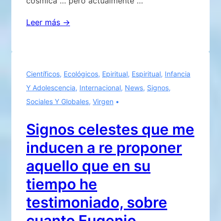
cósmica … pero actualmente …
EL
Leer más →
PLANETA
MUERE,
UNA
Científicos
,
Ecológicos
,
Epiritual
,
Espiritual
,
Infancia
AGONÍA
Y Adolescencia
,
Internacional
,
News
,
Signos
,
QUE
Sociales Y Globales
,
Virgen
SUPERA
TODA
Signos celestes que me
ESPERANZA
inducen a re proponer
aquello que en su
tiempo he
testimoniado, sobre
cuanto Eugenio