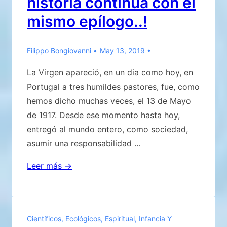
historia continúa con el
mismo epílogo..!
Filippo Bongiovanni
May 13, 2019
La Virgen apareció, en un dia como hoy, en
Portugal a tres humildes pastores, fue, como
hemos dicho muchas veces, el 13 de Mayo
de 1917. Desde ese momento hasta hoy,
entregó al mundo entero, como sociedad,
asumir una responsabilidad …
¡Fátima
Leer más →
hoy,
y
la
Científicos
,
Ecológicos
,
Espiritual
,
Infancia Y
historia