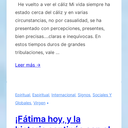
He vuelto a ver el cáliz Mi vida siempre ha
estado cerca del cáliz y en varias
circunstancias, no por casualidad, se ha
presentado con percepciones, presentes,
bien precisas….claras e inequívocas. En
estos tiempos duros de grandes
tribulaciones, vale …
HE
Leer más →
VUELTO
A
VER
Epiritual
,
Espiritual
,
Internacional
,
Signos
,
Sociales Y
EL
Globales
,
Virgen
CALIZ
¡Fátima hoy, y la