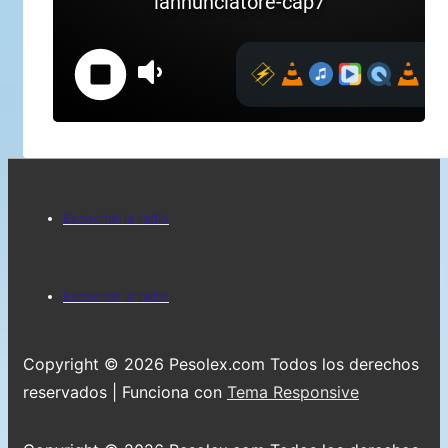
Menú
Escuchar la radio
del
pie
Menú
Escuchar la radio
de
del
página
pie
Copyright © 2026
Pesolex.com Todos los derechos
de
reservados
| Funciona con
Tema Responsive
página