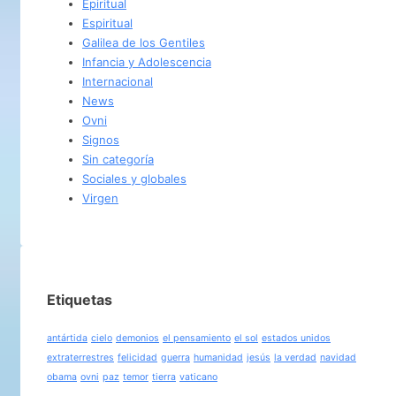
Epiritual
Espiritual
Galilea de los Gentiles
Infancia y Adolescencia
Internacional
News
Ovni
Signos
Sin categoría
Sociales y globales
Virgen
Etiquetas
antártida
cielo
demonios
el pensamiento
el sol
estados unidos
extraterrestres
felicidad
guerra
humanidad
jesús
la verdad
navidad
obama
ovni
paz
temor
tierra
vaticano