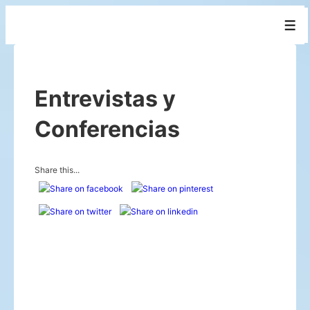
↓
Men
Saltar
al
contenido
Entrevistas y
principal
Conferencias
Share this...