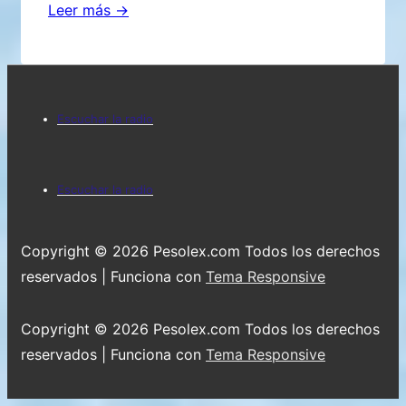
San
Leer más →
Miguel:
¿qué
hay
Menú
detrás
Escuchar la radio
de
del
la
pie
Menú
misteriosa
Escuchar la radio
de
del
línea
recta
página
pie
Copyright © 2026
Pesolex.com Todos los derechos
que
de
reservados
| Funciona con
Tema Responsive
también
página
abarca
Copyright © 2026
Pesolex.com Todos los derechos
a
reservados
| Funciona con
Tema Responsive
Turín?
-