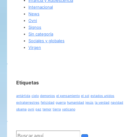
Infancia y Adolescencia
Internacional
News
Ovni
Signos
Sin categoría
Sociales y globales
Virgen
Etiquetas
antártida
cielo
demonios
el pensamiento
el sol
estados unidos
extraterrestres
felicidad
guerra
humanidad
jesús
la verdad
navidad
obama
ovni
paz
temor
tierra
vaticano
Buscar