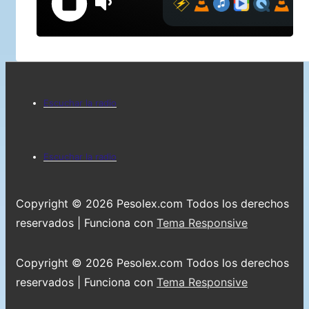
Menú
Escuchar la radio
del
pie
Menú
Escuchar la radio
de
del
página
pie
Copyright © 2026
Pesolex.com Todos los derechos
de
reservados
| Funciona con
Tema Responsive
página
Copyright © 2026
Pesolex.com Todos los derechos
reservados
| Funciona con
Tema Responsive