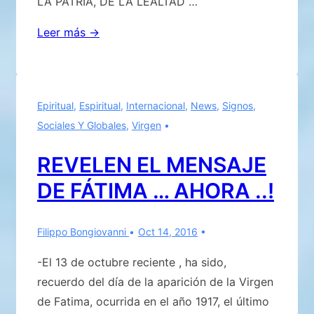
LA PATRIA, DE LA LEALTAD …
LOS
Leer más →
GEMIDOS
DE
DESESPERACIÓN
Epiritual
,
Espiritual
,
Internacional
,
News
,
Signos
,
Y
Sociales Y Globales
,
Virgen
EL
DOLOR
REVELEN EL MENSAJE
DE
DE FÁTIMA … AHORA ..!
LA
TIERRA
Filippo Bongiovanni
Oct 14, 2016
-El 13 de octubre reciente , ha sido,
recuerdo del día de la aparición de la Virgen
de Fatima, ocurrida en el año 1917, el último