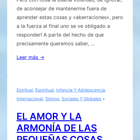
de aconsejar de mantenerme fuera de
aprender estas cosas y «aberraciones», pero
a la fuerza al final uno se ve obligado a
responder! A parte del hecho de que
precisamente queremos saber, …
INCREÍBLE,
Leer más →
DESCONCERTANTE,
ALUCINANTE!
Epiritual
,
Espiritual
,
Infancia Y Adolescencia
,
Internacional
,
Signos
,
Sociales Y Globales
EL AMOR Y LA
ARMONÍA DE LAS
PEQUEÑAS COSAS