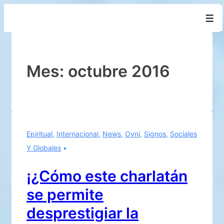
↓
Men
Saltar
al
contenido
principal
Mes:
octubre 2016
Epiritual
,
Internacional
,
News
,
Ovni
,
Signos
,
Sociales
Y Globales
¡¿Cómo este charlatán
se permite
desprestigiar la