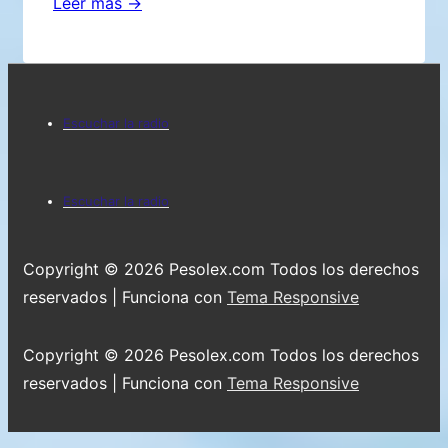
EL
Leer más →
AMOR
Y
LA
Menú
ARMONÍA
Escuchar la radio
DE
del
LAS
pie
Menú
PEQUEÑAS
Escuchar la radio
de
del
COSAS
EDIFICAN
página
pie
Copyright © 2026
Pesolex.com Todos los derechos
EL
de
reservados
| Funciona con
Tema Responsive
AMOR
página
Y
Copyright © 2026
Pesolex.com Todos los derechos
LA
reservados
| Funciona con
Tema Responsive
ARMONÍA
DE