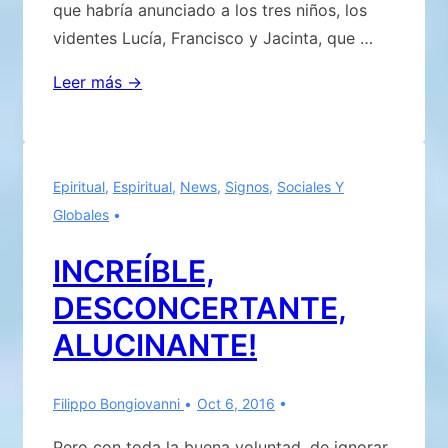
que habría anunciado a los tres niños, los
videntes Lucía, Francisco y Jacinta, que …
REVELEN
Leer más →
EL
MENSAJE
DE
Epiritual
,
Espiritual
,
News
,
Signos
,
Sociales Y
FÁTIMA
Globales
…
AHORA
INCREÍBLE,
..!
DESCONCERTANTE,
ALUCINANTE!
Filippo Bongiovanni
Oct 6, 2016
Pero con toda la buena voluntad, de ignorar,