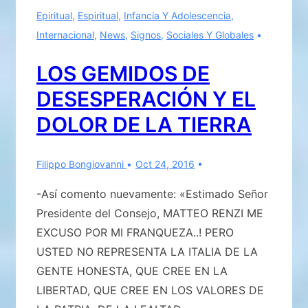
se
Epiritual
,
Espiritual
,
Infancia Y Adolescencia
,
permite
Internacional
,
News
,
Signos
,
Sociales Y Globales
desprestigiar
la
LOS GEMIDOS DE
honestidad
DESESPERACIÓN Y EL
de
Eugenio
DOLOR DE LA TIERRA
Siragusa?!
Filippo Bongiovanni
Oct 24, 2016
-Así comento nuevamente: «Estimado Señor
Presidente del Consejo, MATTEO RENZI ME
EXCUSO POR MI FRANQUEZA..! PERO
USTED NO REPRESENTA LA ITALIA DE LA
GENTE HONESTA, QUE CREE EN LA
LIBERTAD, QUE CREE EN LOS VALORES DE