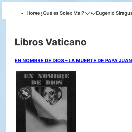
↓
Navegación
Home
¿Qué es Solex Mal?
Eugenio Siragu
Saltar
principal
al
contenido
Libros Vaticano
principal
EN NOMBRE DE DIOS – LA MUERTE DE PAPA JUAN 