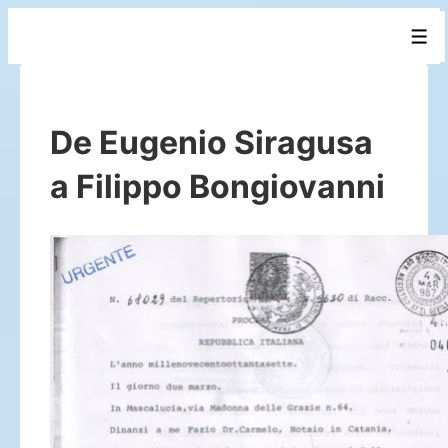
↓
Men
Saltar
al
contenido
De Eugenio Siragusa
principal
a Filippo Bongiovanni