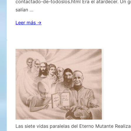
contactado-de-todoslos.html Era el atardecer. Un 
salían …
Estaba
Leer más →
todo
pronosticado
y
el
IV
secreto
de
Fátima
3º
y
última
Parte
Las siete vidas paralelas del Eterno Mutante Realiz