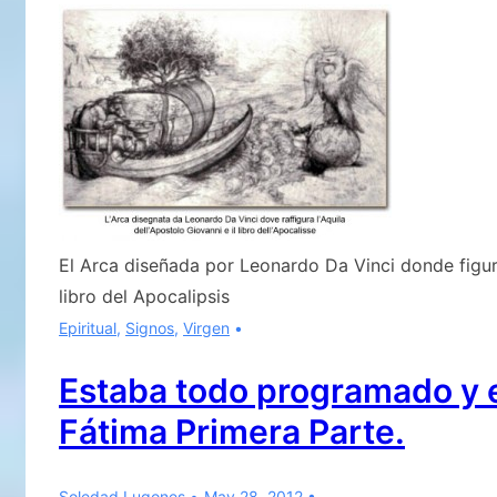
EL
IV
SECRETO
DE
FÁTIMA
SEGUNDA
PARTE
El Arca diseñada por Leonardo Da Vinci donde figura
libro del Apocalipsis
Epiritual
,
Signos
,
Virgen
Estaba todo programado y e
Fátima Primera Parte.
Soledad Lugones
May 28, 2012