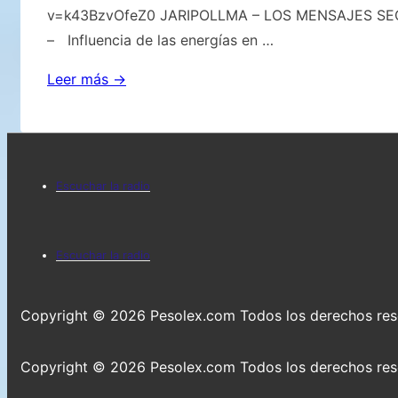
v=k43BzvOfeZ0 JARIPOLLMA – LOS MENSAJES S
– Influencia de las energías en …
LOS
Leer más →
MENSAJES
SECRETOS
DEL
Menú
AGUA
Escuchar la radio
del
pie
Menú
Escuchar la radio
de
del
página
pie
Copyright © 2026
Pesolex.com Todos los derechos re
de
Copyright © 2026
Pesolex.com Todos los derechos re
página