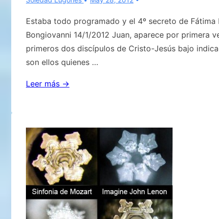
Estaba todo programado y el 4º secreto de Fátima 
Bongiovanni 14/1/2012 Juan, aparece por primera ve
primeros dos discípulos de Cristo-Jesús bajo indica
son ellos quienes …
Estaba
Leer más →
todo
programado
y
el
4º
secreto
de
Fátima
Primera