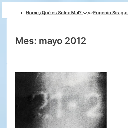
↓
Navegación
Home
¿Qué es Solex Mal?
Eugenio Siragu
Saltar
principal
al
contenido
principal
Mes:
mayo 2012