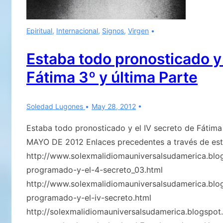
Epiritual
,
Internacional
,
Signos
,
Virgen
Estaba todo pronosticado y 
Fátima 3º y última Parte
Soledad Lugones
May 28, 2012
Estaba todo pronosticado y el IV secreto de Fátima
MAYO DE 2012 Enlaces precedentes a través de esto
http://www.solexmalidiomauniversalsudamerica.blo
programado-y-el-4-secreto_03.html
http://www.solexmalidiomauniversalsudamerica.blo
programado-y-el-iv-secreto.html
http://solexmalidiomauniversalsudamerica.blogspo