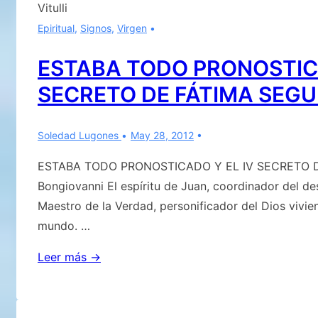
Vitulli
Epiritual
,
Signos
,
Virgen
ESTABA TODO PRONOSTICA
SECRETO DE FÁTIMA SEG
Soledad Lugones
May 28, 2012
ESTABA TODO PRONOSTICADO Y EL IV SECRETO DE
Bongiovanni El espíritu de Juan, coordinador del d
Maestro de la Verdad, personificador del Dios vivie
mundo. …
ESTABA
Leer más →
TODO
PRONOSTICADO
Y