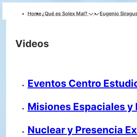
↓
Navegación
Home
¿Qué es Solex Mal?
Eugenio Siragu
Saltar
principal
al
contenido
Videos
principal
Eventos Centro Estudio
Misiones Espaciales y 
Nuclear y Presencia Ex