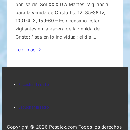
por Isa del Sol XXIX D.A Martes Vigilancia
para la venida de Cristo Lc. 12, 35-38 IV,
1001-4 IX, 159-60 – Es necesario estar
vigilantes en la espera de la venida de
Cristo: / sea en lo individual: el día …
Informamos
Leer más →
sobre
lo
recibido
Menú
…
Escuchar la radio
del
pie
Menú
Escuchar la radio
de
del
página
pie
Copyright © 2026
Pesolex.com Todos los derechos