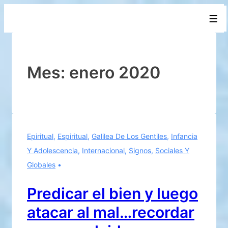
↓
Men
Saltar
al
contenido
principal
Mes:
enero 2020
Epiritual
,
Espiritual
,
Galilea De Los Gentiles
,
Infancia
Y Adolescencia
,
Internacional
,
Signos
,
Sociales Y
Globales
Predicar el bien y luego
atacar al mal…recordar