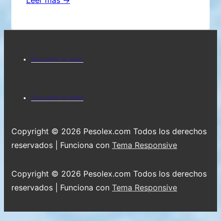
Leer más →
de
este
tiempo..SE
Menú
CONTINUA
Escuchar la radio
FESTEJANDO!
del
pie
Menú
Escuchar la radio
de
del
página
pie
Copyright © 2026
Pesolex.com Todos los derechos
de
reservados
| Funciona con
Tema Responsive
página
Copyright © 2026
Pesolex.com Todos los derechos
reservados
| Funciona con
Tema Responsive