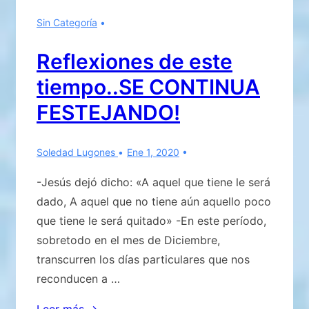
y
Sin Categoría
luego
atacar
Reflexiones de este
al
tiempo..SE CONTINUA
mal…
recordar
FESTEJANDO!
para
no
Soledad Lugones
Ene 1, 2020
olvidar
-Jesús dejó dicho: «A aquel que tiene le será
dado, A aquel que no tiene aún aquello poco
que tiene le será quitado» -En este período,
sobretodo en el mes de Diciembre,
transcurren los días particulares que nos
reconducen a …
Reflexiones