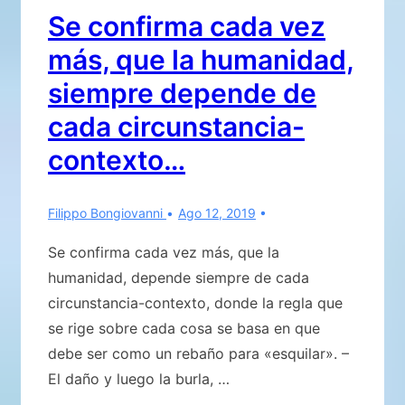
gravedad
Se confirma cada vez
que
más, que la humanidad,
atraviesa
el
siempre depende de
planeta
cada circunstancia-
que
contexto…
corre
sobre
el
Filippo Bongiovanni
Ago 12, 2019
filo
Se confirma cada vez más, que la
de
humanidad, depende siempre de cada
la
circunstancia-contexto, donde la regla que
navaja
se rige sobre cada cosa se basa en que
hacia
debe ser como un rebaño para «esquilar». –
la
El daño y luego la burla, …
destrucción