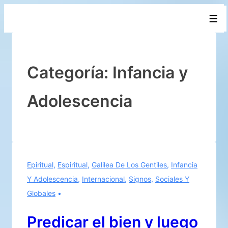
↓
Men
Saltar
al
contenido
principal
Categoría:
Infancia y
Adolescencia
Epiritual
,
Espiritual
,
Galilea De Los Gentiles
,
Infancia
Y Adolescencia
,
Internacional
,
Signos
,
Sociales Y
Globales
Predicar el bien y luego