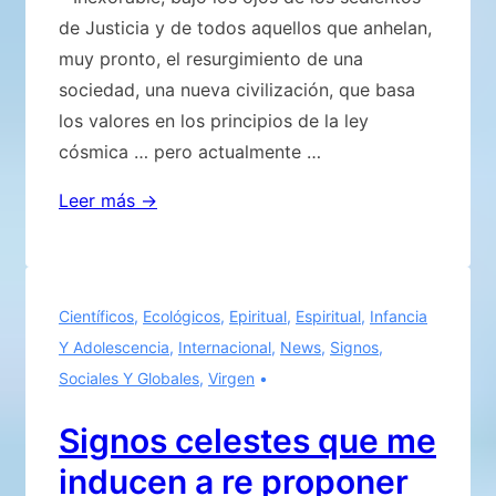
de Justicia y de todos aquellos que anhelan,
muy pronto, el resurgimiento de una
sociedad, una nueva civilización, que basa
los valores en los principios de la ley
cósmica … pero actualmente …
EL
Leer más →
PLANETA
MUERE,
UNA
Científicos
,
Ecológicos
,
Epiritual
,
Espiritual
,
Infancia
AGONÍA
Y Adolescencia
,
Internacional
,
News
,
Signos
,
QUE
Sociales Y Globales
,
Virgen
SUPERA
TODA
Signos celestes que me
ESPERANZA
inducen a re proponer