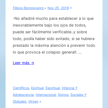
Filippo Bongiovanni
Nov 25, 2019
-No añadiré mucho para establecer a lo que
inexorablemente bajo los ojos de todos,
puede ser fácilmente verificable..y sobre
todo, podía haber sido evitado, si se hubiera
prestado la máxima atención a prevenir todo
lo que provoca el colapso general!. …
El
Leer más →
optimismo
de
los
Científicos
,
Epiritual
,
Espiritual
,
Infancia Y
inconscientes..intenta
Adolescencia
,
Internacional
,
Signos
,
Sociales Y
ocultar
Globales
,
Virgen
la