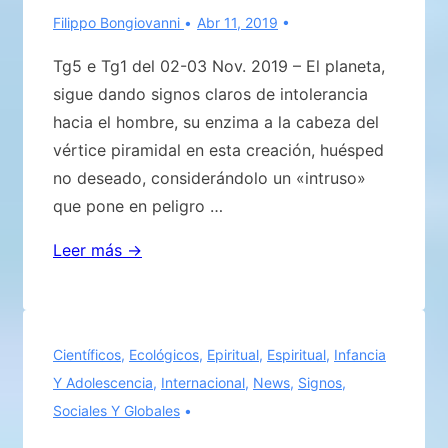
Filippo Bongiovanni
Abr 11, 2019
testimoniado,
sobre
Tg5 e Tg1 del 02-03 Nov. 2019 – El planeta,
cuanto
sigue dando signos claros de intolerancia
Eugenio
hacia el hombre, su enzima a la cabeza del
anunció
vértice piramidal en esta creación, huésped
en
no deseado, considerándolo un «intruso»
el
que pone en peligro …
transcurso
Llamado
Leer más →
de
a
su
la
obra
reflexión
DEL
Científicos
,
Ecológicos
,
Epiritual
,
Espiritual
,
Infancia
sobre
CIELO
Y Adolescencia
,
Internacional
,
News
,
Signos
,
el
A
Sociales Y Globales
estado
LA
actual
TIERRA