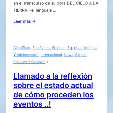
en el transcurso de su obra DEL CIELO A LA
TIERRA. -el lenguaje …
Signos
Leer más →
celestes
que
me
Científicos
,
Ecológicos
,
Epiritual
,
Espiritual
,
Infancia
inducen
Y Adolescencia
,
Internacional
,
News
,
Signos
,
a
Sociales Y Globales
re
proponer
Llamado a la reflexión
aquello
sobre el estado actual
que
en
de cómo proceden los
su
eventos ..!
tiempo
he