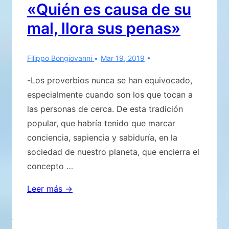
«Quién es causa de su
de
mal, llora sus penas»
cómo
proceden
los
Filippo Bongiovanni
Mar 19, 2019
eventos
-Los proverbios nunca se han equivocado,
..!
especialmente cuando son los que tocan a
las personas de cerca. De esta tradición
popular, que habría tenido que marcar
conciencia, sapiencia y sabiduría, en la
sociedad de nuestro planeta, que encierra el
concepto …
«Quién
Leer más →
es
causa