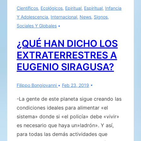
de
Científicos
,
Ecológicos
,
Epiritual
,
Espiritual
,
Infancia
su
Y Adolescencia
,
Internacional
,
News
,
Signos
,
mal,
Sociales Y Globales
llora
sus
¿QUÉ HAN DICHO LOS
penas»
EXTRATERRESTRES A
EUGENIO SIRAGUSA?
Filippo Bongiovanni
Feb 23, 2019
-La gente de este planeta sigue creando las
condiciones ideales para alimentar «el
sistema» donde si «el policía» debe «vivir»
es necesario que haya un»ladrón». Y así,
para todas las demás actividades que