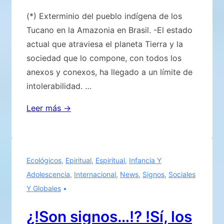
(*) Exterminio del pueblo indígena de los
Tucano en la Amazonia en Brasil. -El estado
actual que atraviesa el planeta Tierra y la
sociedad que lo compone, con todos los
anexos y conexos, ha llegado a un límite de
intolerabilidad. …
Lo
Leer más →
repetimos
a
testimonio
Ecológicos
,
Epiritual
,
Espiritual
,
Infancia Y
de
Adolescencia
,
Internacional
,
News
,
Signos
,
Sociales
lo
Y Globales
anunciado:
!SATANÁS
¿!Son signos…!? !Sí, los
ES