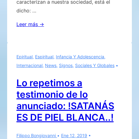
caracterizan a nuestra sociedad, está el
dicho: …
¿QUÉ
Leer más →
HAN
DICHO
LOS
Epiritual
,
Espiritual
,
Infancia Y Adolescencia
,
EXTRATERRESTRES
Internacional
,
News
,
Signos
,
Sociales Y Globales
A
EUGENIO
Lo repetimos a
SIRAGUSA?
testimonio de lo
anunciado: !SATANÁS
ES DE PIEL BLANCA..!
Filippo Bongiovanni
Ene 12, 2019