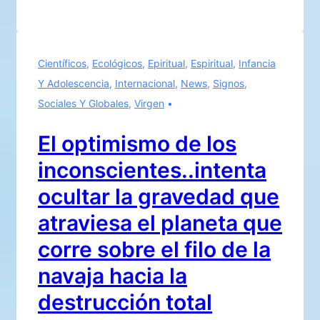
el
bien
y
Científicos
,
Ecológicos
,
Epiritual
,
Espiritual
,
Infancia
luego
Y Adolescencia
,
Internacional
,
News
,
Signos
,
atacar
Sociales Y Globales
,
Virgen
al
mal…
El optimismo de los
recordar
inconscientes..intenta
para
no
ocultar la gravedad que
olvidar
atraviesa el planeta que
corre sobre el filo de la
navaja hacia la
destrucción total