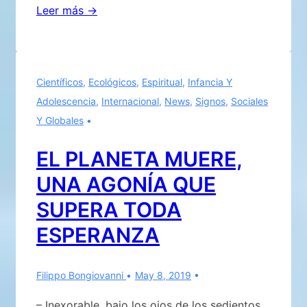
total
Se
Leer más →
confirma
cada
vez
Científicos
,
Ecológicos
,
Espiritual
,
Infancia Y
más,
Adolescencia
,
Internacional
,
News
,
Signos
,
Sociales
que
Y Globales
la
humanidad,
EL PLANETA MUERE,
siempre
UNA AGONÍA QUE
depende
de
SUPERA TODA
cada
ESPERANZA
circunstancia-
contexto…
Filippo Bongiovanni
May 8, 2019
– Inexorable, bajo los ojos de los sedientos