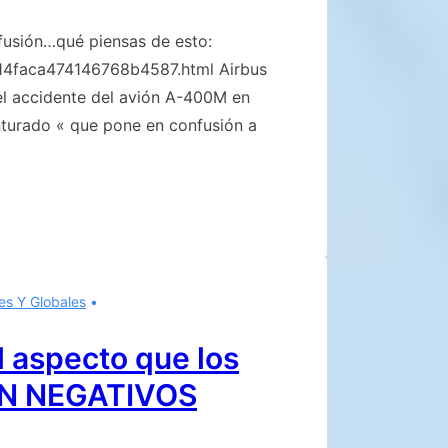
nfusión…qué piensas de esto:
14faca474146768b4587.html Airbus
el accidente del avión A-400M en
enturado « que pone en confusión a
es Y Globales
l aspecto que los
N NEGATIVOS