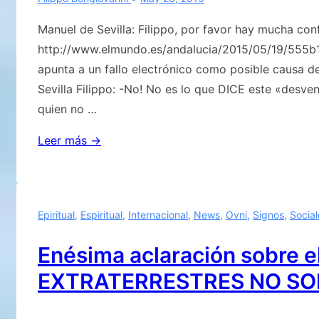
Manuel de Sevilla: Filippo, por favor hay mucha co
http://www.elmundo.es/andalucia/2015/05/19/555b
apunta a un fallo electrónico como posible causa d
Sevilla Filippo: -No! No es lo que DICE este «desv
quien no …
Aclaramos…!!
Leer más →
Epiritual
,
Espiritual
,
Internacional
,
News
,
Ovni
,
Signos
,
Social
Enésima aclaración sobre e
EXTRATERRESTRES NO SO