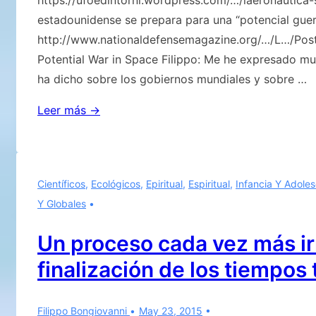
estadounidense se prepara para una “potencial guer
http://www.nationaldefensemagazine.org/…/L…/Post
Potential War in Space Filippo: Me he expresado m
ha dicho sobre los gobiernos mundiales y sobre …
La
Leer más →
Aeronáutica
Estadounidense
se
Científicos
,
Ecológicos
,
Epiritual
,
Espiritual
,
Infancia Y Adole
preparar
Y Globales
para
una
Un proceso cada vez más irr
«potencial
finalización de los tiempo
guerra
espacial»
Filippo Bongiovanni
May 23, 2015