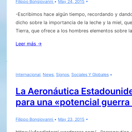
Filippo Bongiovanni
May 24, 2015
SON
NEGATIVOS
-Escribimos hace algún tiempo, recordando y dando
dicho sobre la importancia de la leche y la miel, qu
Tierra, que ofrece a los hombres elementos sobre l
La
Leer más →
muerte
de
las
Internacional
,
News
,
Signos
,
Sociales Y Globales
abejas
La Aeronáutica Estadounid
para una «potencial guerra
Filippo Bongiovanni
May 23, 2015
https://ufoedintorni.wordpress.com/…/laeronautica-