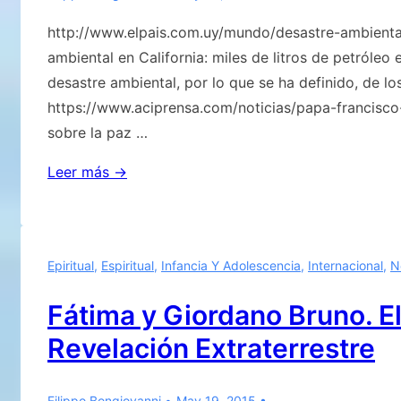
http://www.elpais.com.uy/mundo/desastre-ambiental
ambiental en California: miles de litros de petróleo 
desastre ambiental, por lo que se ha definido, de lo
https://www.aciprensa.com/noticias/papa-francisco
sobre la paz …
Un
Leer más →
proceso
cada
vez
Epiritual
,
Espiritual
,
Infancia Y Adolescencia
,
Internacional
,
N
más
irreversible
Fátima y Giordano Bruno. El
y
Revelación Extraterrestre
de
la
finalización
Filippo Bongiovanni
May 19, 2015