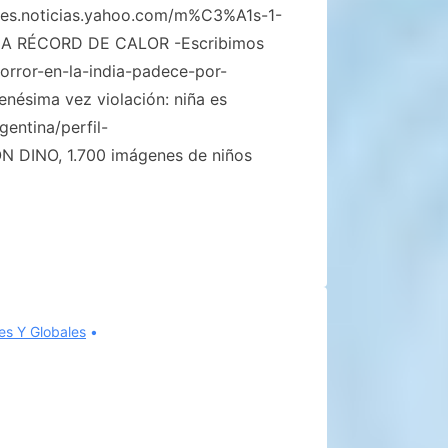
://es.noticias.yahoo.com/m%C3%A1s-1-
DIA RÉCORD DE CALOR -Escribimos
horror-en-la-india-padece-por-
enésima vez violación: niña es
entina/perfil-
DINO, 1.700 imágenes de niños
es Y Globales