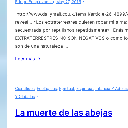
Filippo Bongiovanni
May 27, 2015
http://www.dailymail.co.uk/femail/article-2614899/
reveal… «Los extraterrestres quieren robar mi alma:
secuestrada por reptilianos repetidamente» -Enésim
EXTRATERRESTRES NO SON NEGATIVOS o como los q
son de una naturaleza …
Enésima
Leer más →
aclaración
sobre
el
Científicos
,
Ecológicos
,
Epiritual
,
Espiritual
,
Infancia Y Adole
aspecto
Y Globales
que
los
La muerte de las abejas
EXTRATERRESTRES
NO