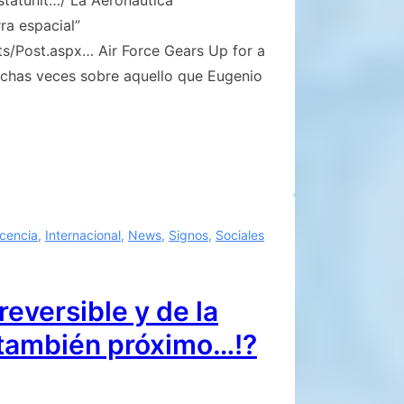
ra espacial”
s/Post.aspx… Air Force Gears Up for a
uchas veces sobre aquello que Eugenio
scencia
,
Internacional
,
News
,
Signos
,
Sociales
eversible y de la
s también próximo…!?