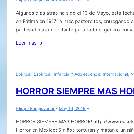
de
Algunos días atrás ha sido el 13 de Mayo, esta fec
los
en Fátima en 1917 a tres pastorcitos, entregándole
tiempos
partes el más importante para todo el género huma
también
próximo…!?
Fátima
Leer más →
y
Giordano
Bruno.
Epiritual
,
Espiritual
,
Infancia Y Adolescencia
,
Internacional
,
N
El
mensaje
HORROR SIEMPRE MAS HO
y
la
Filippo Bongiovanni
May 19, 2015
Revelación
Extraterrestre
HORROR SIEMPRE MAS HORROR! http://www.excels
Horror en México: 5 niños torturan y matan a un ni