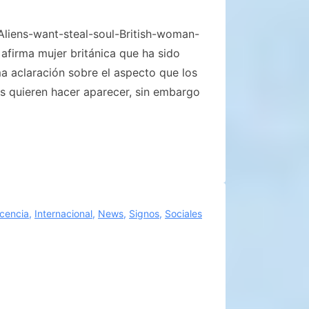
Aliens-want-steal-soul-British-woman-
 afirma mujer británica que ha sido
a aclaración sobre el aspecto que los
uieren hacer aparecer, sin embargo
scencia
,
Internacional
,
News
,
Signos
,
Sociales