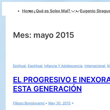
↓
Navegación
Home
¿Qué es Solex Mal?
Eugenio Siragu
Saltar
principal
al
contenido
principal
Mes:
mayo 2015
Epiritual
,
Espiritual
,
Infancia Y Adolescencia
,
Internacional
,
N
EL PROGRESIVO E INEXOR
ESTA GENERACIÓN
Filippo Bongiovanni
May 30, 2015