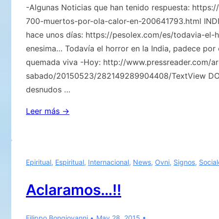
-Algunas Noticias que han tenido respuesta: https
700-muertos-por-ola-calor-en-200641793.html IN
hace unos días: https://pesolex.com/es/todavia-el-
enesima… Todavía el horror en la India, padece por 
quemada viva -Hoy: http://www.pressreader.com/arg
sabado/20150523/282149289904408/TextView DON 
desnudos …
EL
Leer más →
PROGRESIVO
E
INEXORABLE
Epiritual
,
Espiritual
,
Internacional
,
News
,
Ovni
,
Signos
,
Social
DECLIVE
DE
Aclaramos…!!
ESTA
GENERACIÓN
Filippo Bongiovanni
May 28, 2015