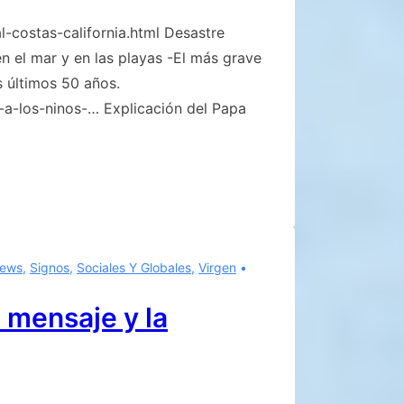
-costas-california.html Desastre
en el mar y en las playas -El más grave
s últimos 50 años.
-a-los-ninos-… Explicación del Papa
ews
,
Signos
,
Sociales Y Globales
,
Virgen
 mensaje y la