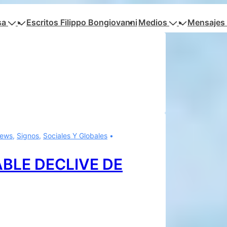
sa
Escritos Filippo Bongiovanni
Medios
Mensajes 
ews
,
Signos
,
Sociales Y Globales
ABLE DECLIVE DE