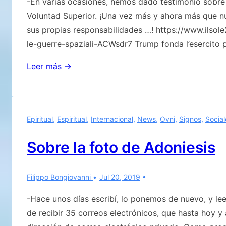
-En varias ocasiones, hemos dado testimonio sobre
EXTRATERRESTRE.
Voluntad Superior. ¡Una vez más y ahora más que n
SIN
sus propias responsabilidades …! https://www.ilsol
OLVIDAR…
le-guerre-spaziali-ACWsdr7 Trump fonda l’esercito 
La
Leer más →
locura
humana
ya
Epiritual
,
Espiritual
,
Internacional
,
News
,
Ovni
,
Signos
,
Social
sin
límites
Sobre la foto de Adoniesis
y
fuera
Filippo Bongiovanni
Jul 20, 2019
de
control
-Hace unos días escribí, lo ponemos de nuevo, y lee
de recibir 35 correos electrónicos, que hasta hoy y