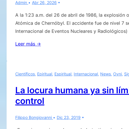
Admin
Abr 26, 2026
A la 1:23 a.m. del 26 de abril de 1986, la explosión 
Atómica de Chernóbyl. El accidente fue de nivel 7 s
Internacional de Eventos Nucleares y Radiológicos)
40
Leer más →
AÑOS
DESDE
EL
Científicos
,
Epiritual
,
Espiritual
,
Internacional
,
News
,
Ovni
,
Si
DESASTRE
NUCLEAR
La locura humana ya sin lím
DE
control
CHERNÓBYL
y
la
Filippo Bongiovanni
Dic 23, 2019
VIGILANCIA