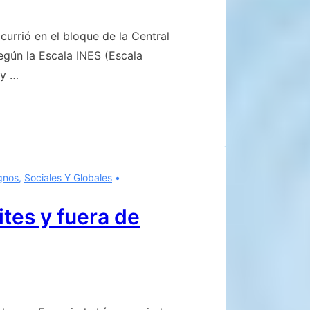
ocurrió en el bloque de la Central
egún la Escala INES (Escala
 y …
gnos
,
Sociales Y Globales
ites y fuera de