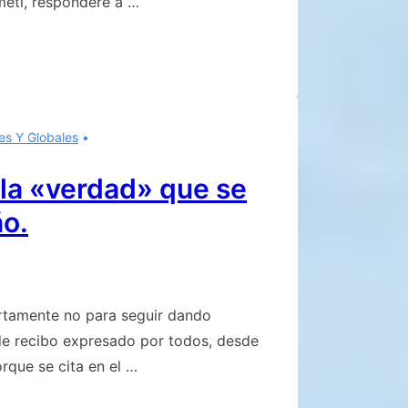
metí, responderé a …
es Y Globales
 la «verdad» que se
ño.
ertamente no para seguir dando
de recibo expresado por todos, desde
orque se cita en el …