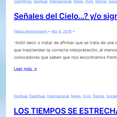
Científicos
,
Epiritual
,
Internacional
,
News
,
Ovni
,
Signos
,
Soci
respuesta:
El
Señales del Cielo…? y/o sig
hombre
de
Filippo Bongiovanni
Abr 9, 2018
este
planeta
-Inútil decir o tratar de afirmar que se trata de una
siempre
que trasciendan la correcta interpretación, al meno
bajo
conocedores que saben que nos encontramos frent
constante
Señales
Leer más →
observación
del
Cielo…?
y/o
Epiritual
,
Espiritual
,
Internacional
,
News
,
Ovni
,
Signos
,
Social
signos
en
LOS TIEMPOS SE ESTRECH
el