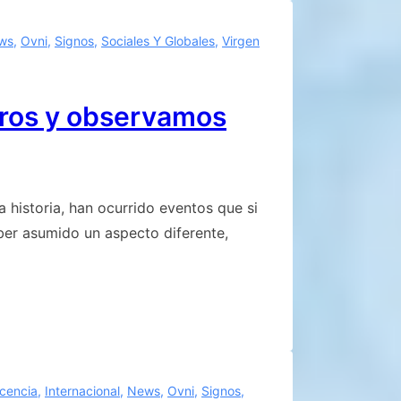
ws
,
Ovni
,
Signos
,
Sociales Y Globales
,
Virgen
tros y observamos
 historia, han ocurrido eventos que si
ber asumido un aspecto diferente,
scencia
,
Internacional
,
News
,
Ovni
,
Signos
,