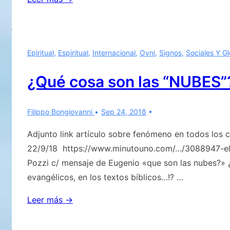
propia
interpretación
de
Epiritual
,
Espiritual
,
Internacional
,
Ovni
,
Signos
,
Sociales Y G
la
«verdad»
¿Qué cosa son las “NUBES”
que
se
Filippo Bongiovanni
Sep 24, 2018
rompe
en
Adjunto link artículo sobre fenómeno en todos los c
el
22/9/18 https://www.minutouno.com/…/3088947-el-d
muro
Pozzi c/ mensaje de Eugenio «que son las nubes?» ¿
del
evangélicos, en los textos bíblicos…!? …
engaño.
¿Qué
Leer más →
cosa
son