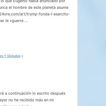
 lo que Eugenio había anunciado por
unca el hombre de este planeta asume
e24ore.com/art/trump-fonda-l-esercito-
per le «guerre …
es Y Globales
rá a continuación lo escrito después
 ayer no he recibido más en mi