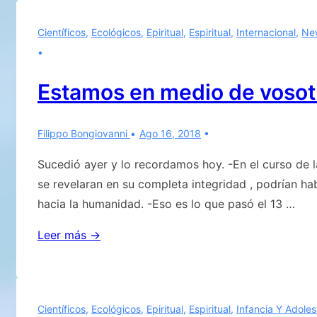
las
Científicos
,
Ecológicos
,
Epiritual
,
Espiritual
,
Internacional
,
Ne
“NUBES”?
Estamos en medio de voso
Filippo Bongiovanni
Ago 16, 2018
Sucedió ayer y lo recordamos hoy. -En el curso de la
se revelaran en su completa integridad , podrían ha
hacia la humanidad. -Eso es lo que pasó el 13 …
Estamos
Leer más →
en
medio
de
Científicos
,
Ecológicos
,
Epiritual
,
Espiritual
,
Infancia Y Adole
vosotros