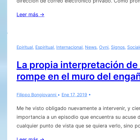
dirección de correo electrónico privado. Como pro
Sobre
Leer más →
la
foto
de
Epiritual
,
Espiritual
,
Internacional
,
News
,
Ovni
,
Signos
,
Social
Adoniesis
La propia interpretación de
rompe en el muro del enga
Filippo Bongiovanni
Ene 17, 2019
Me he visto obligado nuevamente a intervenir, y ci
importancia a un episodio que encuentra su acuse 
cualquier punto de vista que se quiera verlo, sino p
La
Leer más →