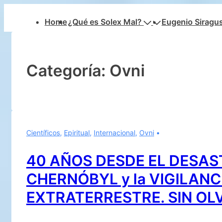
↓
Navegación
Home
¿Qué es Solex Mal?
Eugenio Siragu
Saltar
principal
al
contenido
principal
Categoría:
Ovni
Científicos
,
Epiritual
,
Internacional
,
Ovni
40 AÑOS DESDE EL DESAS
CHERNÓBYL y la VIGILANC
EXTRATERRESTRE. SIN OL