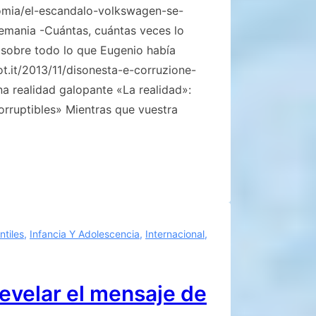
mia/el-escandalo-volkswagen-se-
emania -Cuántas, cuántas veces lo
sobre todo lo que Eugenio había
t.it/2013/11/disonesta-e-corruzione-
na realidad galopante «La realidad»:
rruptibles» Mientras que vuestra
ntiles
,
Infancia Y Adolescencia
,
Internacional
,
revelar el mensaje de