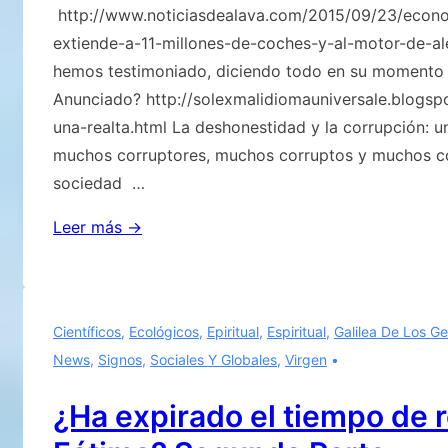
http://www.noticiasdealava.com/2015/09/23/econo
extiende-a-11-millones-de-coches-y-al-motor-de-al
hemos testimoniado, diciendo todo en su momento 
Anunciado? http://solexmalidiomauniversale.blogspo
una-realta.html La deshonestidad y la corrupción: u
muchos corruptores, muchos corruptos y muchos co
sociedad …
El
Leer más →
escándalo
de
Volkswagen
Científicos
,
Ecológicos
,
Epiritual
,
Espiritual
,
Galilea De Los Ge
se
News
,
Signos
,
Sociales Y Globales
,
Virgen
monta
en
¿Ha expirado el tiempo de 
Europa.