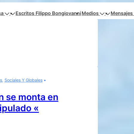
sa
Escritos Filippo Bongiovanni
Medios
Mensajes 
s
,
Sociales Y Globales
n se monta en
ipulado «