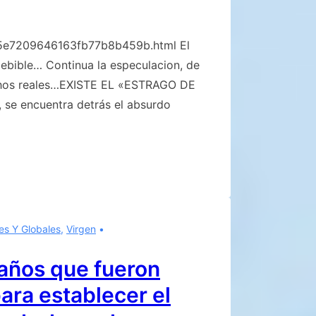
/55e7209646163fb77b8b459b.html El
ebible… Continua la especulacion, de
chos reales…EXISTE EL «ESTRAGO DE
se encuentra detrás el absurdo
es Y Globales
,
Virgen
años que fueron
ara establecer el