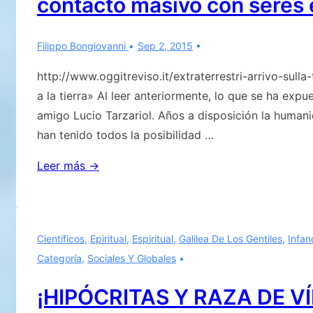
contacto masivo con seres 
agosto
Filippo Bongiovanni
Sep 2, 2015
http://www.oggitreviso.it/extraterrestri-arrivo-sulla
a la tierra» Al leer anteriormente, lo que se ha ex
amigo Lucio Tarzariol. Años a disposición la humani
han tenido todos la posibilidad …
«Lamentablemente,
Leer más →
los
50
años
Científicos
,
Epiritual
,
Espiritual
,
Galilea De Los Gentiles
,
Infan
que
Categoría
,
Sociales Y Globales
fueron
concedidos
¡HIPÓCRITAS Y RAZA DE V
han