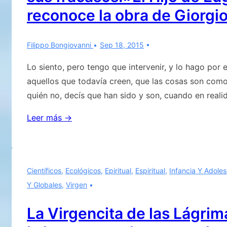
Fátima?
reconoce la obra de Giorgi
Segunda
Parte
Filippo Bongiovanni
Sep 18, 2015
Lo siento, pero tengo que intervenir, y lo hago por 
aquellos que todavía creen, que las cosas son com
quién no, decís que han sido y son, cuando en reali
Atentos
Leer más →
con
los
desinformadores
Científicos
,
Ecológicos
,
Epiritual
,
Espiritual
,
Infancia Y Adole
que
Y Globales
,
Virgen
se
«sirven»
La Virgencita de las Lágrim
Eugenio