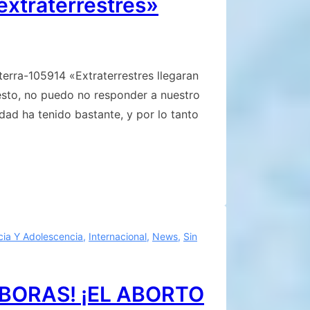
extraterrestres»
-terra-105914 «Extraterrestres llegaran
puesto, no puedo no responder a nuestro
dad ha tenido bastante, y por lo tanto
cia Y Adolescencia
,
Internacional
,
News
,
Sin
ÍBORAS! ¡EL ABORTO