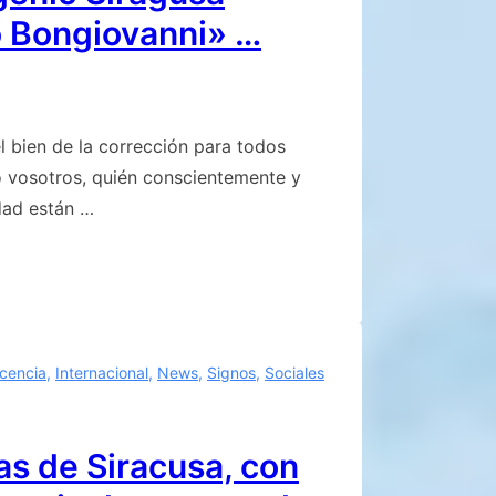
o Bongiovanni» …
el bien de la corrección para todos
o vosotros, quién conscientemente y
dad están …
scencia
,
Internacional
,
News
,
Signos
,
Sociales
as de Siracusa, con