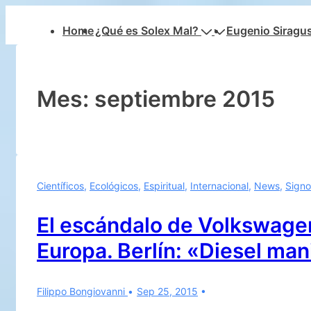
↓
Navegación
Home
¿Qué es Solex Mal?
Eugenio Siragu
Saltar
principal
al
contenido
principal
Mes:
septiembre 2015
Científicos
,
Ecológicos
,
Espiritual
,
Internacional
,
News
,
Signo
El escándalo de Volkswage
Europa. Berlín: «Diesel man
Filippo Bongiovanni
Sep 25, 2015