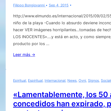
Bongiovanni»
Filippo Bongiovanni
Sep 4, 2015
la
…
luna
http://www.elmundo.es/internacional/2015/09/02
que
niño de la playa -Cuando lo absurdo deviene inconc
se
hacer VER imágenes horripilantes…tomadas de he
ha
LOS INOCENTES»….y está en acto, y como siempre, 
acercado
producto por los …
particularmente
El
Leer más →
a
estrago
la
de
tierra
los
y
Epiritual
,
Espiritual
,
Internacional
,
News
,
Ovni
,
Signos
,
Social
inocentes
El
plenilunio
«Lamentablemente, los 50 
del
concedidos han expirado, p
29
de