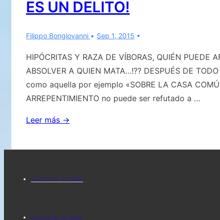
ES UN DELITO!
expirado,
para
establecer
Filippo Bongiovanni
Sep 1, 2015
el
HIPÓCRITAS Y RAZA DE VÍBORAS, QUIÉN PUEDE 
contacto
ABSOLVER A QUIEN MATA…!?? DESPUÉS DE TODO 
masivo
como aquella por ejemplo «SOBRE LA CASA COM
con
ARREPENTIMIENTO no puede ser refutado a …
seres
extraterrestres»
¡HIPÓCRITAS
Leer más →
Y
RAZA
DE
Menú
VÍBORAS!
Escuchar la radio
¡EL
del
ABORTO
pie
Menú
ES
Escuchar la radio