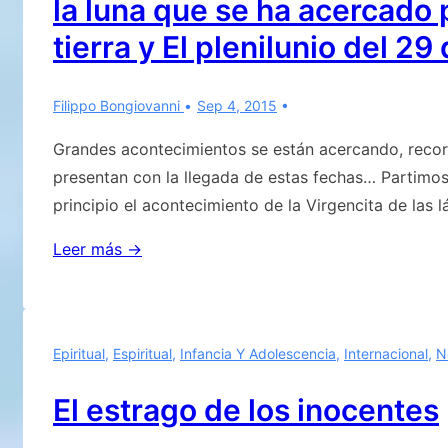
la luna que se ha acercado 
Siragusa
para
tierra y El plenilunio del 29
dar
a
Filippo Bongiovanni
Sep 4, 2015
conocer
sus
Grandes acontecimientos se están acercando, recor
fracasos.»El
presentan con la llegada de estas fechas… Partimo
Hijo
principio el acontecimiento de la Virgencita de las 
de
La
Leer más →
Eugenio
Virgencita
Siragusa
de
reconoce
las
la
Epiritual
,
Espiritual
,
Infancia Y Adolescencia
,
Internacional
,
N
Lágrimas
obra
de
de
El estrago de los inocentes
Siracusa,
Giorgio
con