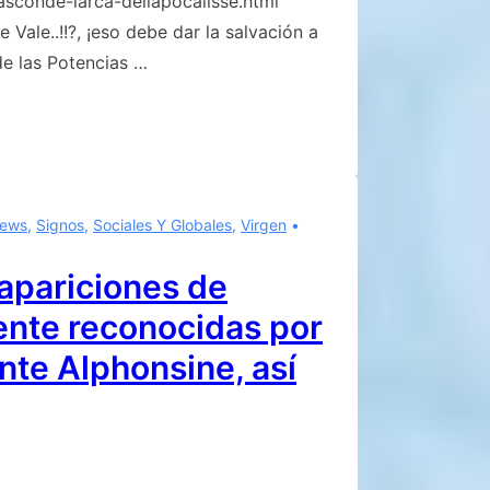
asconde-larca-dellapocalisse.html
Vale..!!?, ¡eso debe dar la salvación a
e las Potencias …
ews
,
Signos
,
Sociales Y Globales
,
Virgen
 apariciones de
ente reconocidas por
dente Alphonsine, así