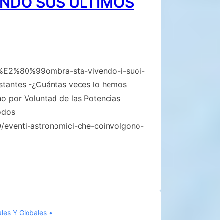
ENDO SUS ÚLTIMOS
/l%E2%80%99ombra-sta-vivendo-i-suoi-
instantes -¿Cuántas veces lo hemos
ho por Voluntad de las Potencias
odos
10/eventi-astronomici-che-coinvolgono-
ales Y Globales