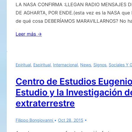
LA NASA CONFIRMA :LLEGAN RADIO MENSAJES D
DE AGHARTA, POR ENDE.(esta vez es la NASA que lo 
de qué cosa DEBERÍAMOS MARAVILLARNOS? No ha s
«LA
Leer más →
NASA
CONFIRMA
:
Epiritual
,
Espiritual
,
Internacional
,
News
,
Signos
,
Sociales Y 
LLEGAN
RADIO
Centro de Estudios Eugenio 
MENSAJES
Estudio y la Investigación d
DEL
CENTRO
extraterrestre
DE
LA
Filippo Bongiovanni
Oct 28, 2015
TIERRA»