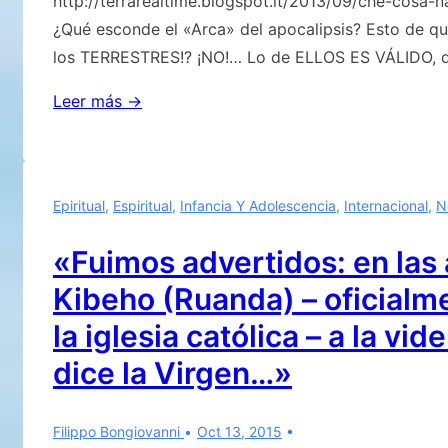
http://terrarealtime.blogspot.it/2013/09/che-cosa-n
¿Qué esconde el «Arca» del apocalipsis? Esto de que 
los TERRESTRES!? ¡NO!… Lo de ELLOS ES VÁLIDO, d
¿Qué
Leer más →
oculta
el
«Arca»
Epiritual
,
Espiritual
,
Infancia Y Adolescencia
,
Internacional
,
N
del
apocalipsis?
«Fuimos advertidos: en las
Kibeho (Ruanda) – oficialm
la iglesia católica – a la vi
dice la Virgen…»
Filippo Bongiovanni
Oct 13, 2015