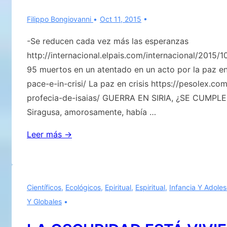
por
Filippo Bongiovanni
Oct 11, 2015
la
iglesia
-Se reducen cada vez más las esperanzas
católica
http://internacional.elpais.com/internacional/2015
–
95 muertos en un atentado en un acto por la paz en
a
pace-e-in-crisi/ La paz en crisis https://pesolex.co
la
profecia-de-isaias/ GUERRA EN SIRIA, ¿SE CUMPL
vidente
Siragusa, amorosamente, había …
Alphonsine,
Eugenio
Leer más →
así
Siragusa,
dice
amorosamente,
la
había
Virgen…»
Científicos
,
Ecológicos
,
Epiritual
,
Espiritual
,
Infancia Y Adole
advertido
Y Globales
por
Voluntad