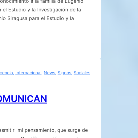
nocimiento a la familia de Eugenio
el Estudio y la Investigación de la
io Siragusa para el Estudio y la
scencia
,
Internacional
,
News
,
Signos
,
Sociales
COMUNICAN
rasmitir mi pensamiento, que surge de