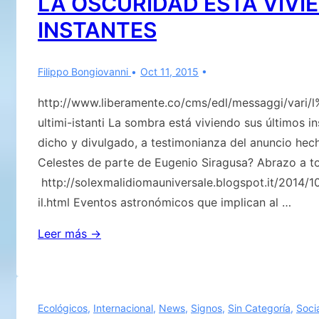
LA OSCURIDAD ESTÁ VIVI
Celestial
INSTANTES
con
profunda
preocupación,
Filippo Bongiovanni
Oct 11, 2015
sobre
http://www.liberamente.co/cms/edl/messaggi/vari
el
ultimi-istanti La sombra está viviendo sus últimos 
inminente
dicho y divulgado, a testimonianza del anuncio hec
peligro
Celestes de parte de Eugenio Siragusa? Abrazo a t
que
http://solexmalidiomauniversale.blogspot.it/2014/
esta
il.html Eventos astronómicos que implican al …
sobre
nosotros
LA
Leer más →
OSCURIDAD
ESTÁ
VIVIENDO
Ecológicos
,
Internacional
,
News
,
Signos
,
Sin Categoría
,
Soci
SUS