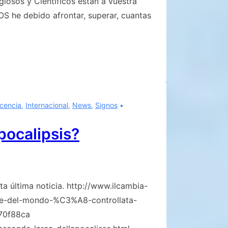
igiosos y Científicos están a vuestra
 he debido afrontar, superar, cuantas
scencia
,
Internacional
,
News
,
Signos
pocalipsis?
ta última noticia. http://www.ilcambia-
e-del-mondo-%C3%A8-controllata-
a70f88ca