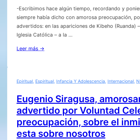
-Escribimos hace algún tiempo, recordando y poni
siempre había dicho con amorosa preocupación, por
advertidos: en las apariciones de Kibeho (Ruanda) –
Iglesia Católica – a la …
«Fuimos
Leer más →
advertidos:
en
las
Epiritual
,
Espiritual
,
Infancia Y Adolescencia
,
Internacional
,
N
apariciones
de
Eugenio Siragusa, amorosa
Kibeho
advertido por Voluntad Cel
(Ruanda)
–
preocupación, sobre el inm
oficialmente
esta sobre nosotros
reconocidas