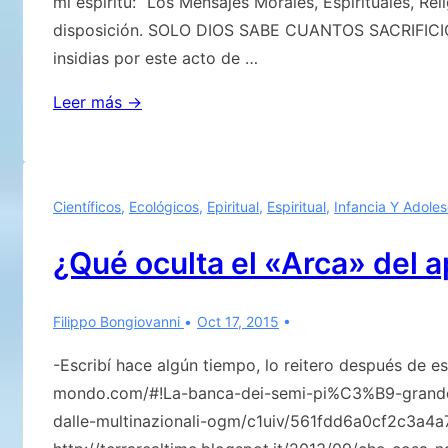
mi espíritu: “Los Mensajes Morales, Espirituales, Rel
la
disposición. SOLO DIOS SABE CUANTOS SACRIFICIOS
vida
insidias por este acto de …
extraterrestre
LOS
Leer más →
HERMANOS
DE
LUZ
Científicos
,
Ecológicos
,
Epiritual
,
Espiritual
,
Infancia Y Adole
COMUNICAN
¿Qué oculta el «Arca» del a
Filippo Bongiovanni
Oct 17, 2015
-Escribí hace algún tiempo, lo reitero después de es
mondo.com/#!La-banca-dei-semi-pi%C3%B9-grand
dalle-multinazionali-ogm/c1uiv/561fdd6a0cf2c3a4