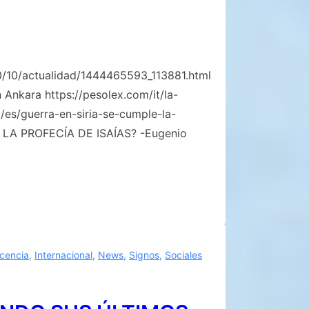
/10/10/actualidad/1444465593_113881.html
 Ankara https://pesolex.com/it/la-
m/es/guerra-en-siria-se-cumple-la-
E LA PROFECÍA DE ISAÍAS? -Eugenio
scencia
,
Internacional
,
News
,
Signos
,
Sociales