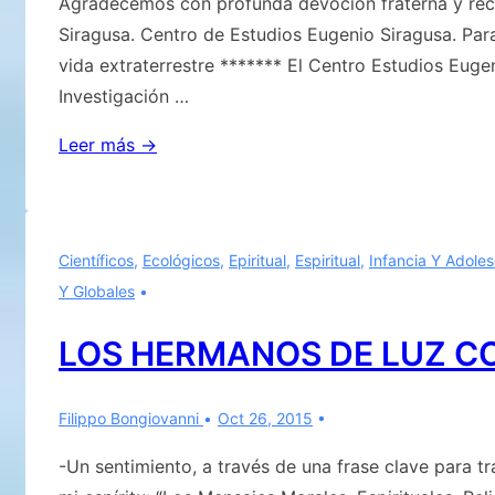
Agradecemos con profunda devoción fraterna y reco
Siragusa. Centro de Estudios Eugenio Siragusa. Para 
vida extraterrestre ******* El Centro Estudios Eugen
Investigación …
Centro
Leer más →
de
Estudios
Eugenio
Científicos
,
Ecológicos
,
Epiritual
,
Espiritual
,
Infancia Y Adole
Siragusa.
Y Globales
Para
el
LOS HERMANOS DE LUZ 
Estudio
y
Filippo Bongiovanni
Oct 26, 2015
la
Investigación
-Un sentimiento, a través de una frase clave para t
de