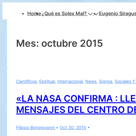
↓
Navegación
Home
¿Qué es Solex Mal?
Eugenio Siragu
Saltar
principal
al
contenido
principal
Mes:
octubre 2015
Científicos
,
Epiritual
,
Internacional
,
News
,
Signos
,
Sociales Y
«LA NASA CONFIRMA : LL
MENSAJES DEL CENTRO DE
Filippo Bongiovanni
Oct 30, 2015