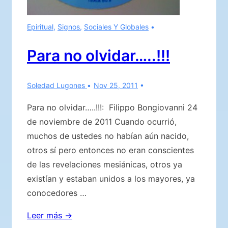
Epiritual
,
Signos
,
Sociales Y Globales
Para no olvidar…..!!!
Soledad Lugones
Nov 25, 2011
Para no olvidar…..!!!: Filippo Bongiovanni 24
de noviembre de 2011 Cuando ocurrió,
muchos de ustedes no habían aún nacido,
otros sí pero entonces no eran conscientes
de las revelaciones mesiánicas, otros ya
existían y estaban unidos a los mayores, ya
conocedores …
Para
Leer más →