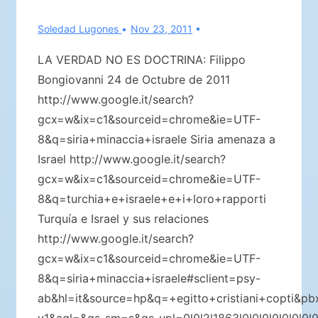
Soledad Lugones
Nov 23, 2011
LA VERDAD NO ES DOCTRINA: Filippo
Bongiovanni 24 de Octubre de 2011
http://www.google.it/search?
gcx=w&ix=c1&sourceid=chrome&ie=UTF-
8&q=siria+minaccia+israele Siria amenaza a
Israel http://www.google.it/search?
gcx=w&ix=c1&sourceid=chrome&ie=UTF-
8&q=turchia+e+israele+e+i+loro+rapporti
Turquía e Israel y sus relaciones
http://www.google.it/search?
gcx=w&ix=c1&sourceid=chrome&ie=UTF-
8&q=siria+minaccia+israele#sclient=psy-
ab&hl=it&source=hp&q=+egitto+cristiani+copti&pb