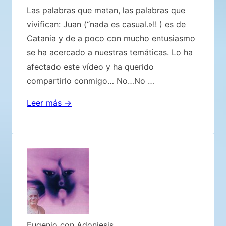
Las palabras que matan, las palabras que
vivifican: Juan (“nada es casual.»!! ) es de
Catania y de a poco con mucho entusiasmo
se ha acercado a nuestras temáticas. Lo ha
afectado este vídeo y ha querido
compartirlo conmigo… No…No …
Las
Leer más →
palabras
que
matan,
las
palabras
que
vivifican
Eugenio con Adoniesis