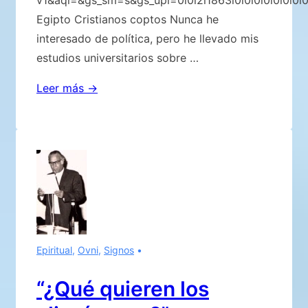
v1&aql=&gs_sm=s&gs_upl=0l0l2l1863l0l0l0l0l0l0l0
Egipto Cristianos coptos Nunca he
interesado de política, pero he llevado mis
estudios universitarios sobre …
LA
Leer más →
VERDAD
NO
ES
DOCTRINA
Epiritual
,
Ovni
,
Signos
“¿Qué quieren los