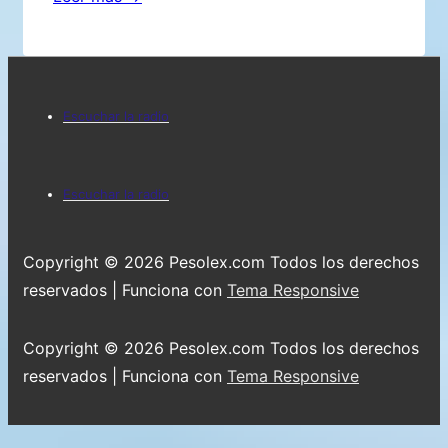
aborto
es
un
Menú
delito!
Escuchar la radio
–
del
dice
pie
Menú
Adoniesis
Escuchar la radio
de
del
página
pie
Copyright © 2026
Pesolex.com Todos los derechos
de
reservados
| Funciona con
Tema Responsive
página
Copyright © 2026
Pesolex.com Todos los derechos
reservados
| Funciona con
Tema Responsive