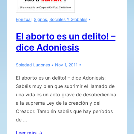
Epiritual
,
Signos
,
Sociales Y Globales
El aborto es un delito! –
dice Adoniesis
Soledad Lugones
Nov 1, 2011
El aborto es un delito! – dice Adoniesis:
Sabéis muy bien que suprimir el llamado de
una vida es un acto grave de desobediencia
a la suprema Ley de la creación y del
Creador. También sabéis que hay períodos
de …
El
Leer más →