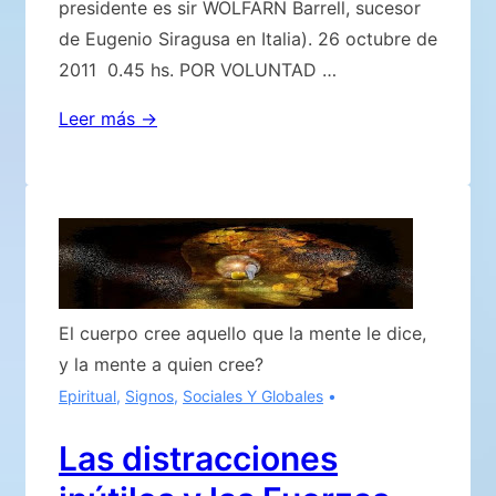
presidente es sir WOLFARN Barrell, sucesor
de Eugenio Siragusa en Italia). 26 octubre de
2011 0.45 hs. POR VOLUNTAD …
Reconocimiento
Leer más →
y
aclaraciones
por
Eugenio
El cuerpo cree aquello que la mente le dice,
y la mente a quien cree?
Epiritual
,
Signos
,
Sociales Y Globales
Las distracciones