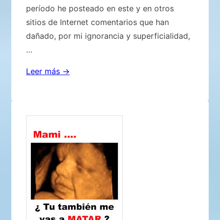
período he posteado en este y en otros
sitios de Internet comentarios que han
dañado, por mi ignorancia y superficialidad,
…
TRADUCCION
Leer más →
DE
«IMPORTANTE
COMUNICADO
DE
ACLARACIONES
Y
DISCULPAS!!!»
DE
STENY