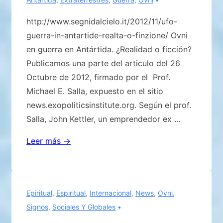
http://www.segnidalcielo.it/2012/11/ufo-
guerra-in-antartide-realta-o-finzione/ Ovni
en guerra en Antártida. ¿Realidad o ficción?
Publicamos una parte del articulo del 26
Octubre de 2012, firmado por el Prof.
Michael E. Salla, expuesto en el sitio
news.exopoliticsinstitute.org. Según el prof.
Salla, John Kettler, un emprendedor ex …
«Ovni
Leer más →
en
la
Guerra
Epiritual
,
Espiritual
,
Internacional
,
News
,
Ovni
,
en
Signos
,
Sociales Y Globales
Antártida»..!?