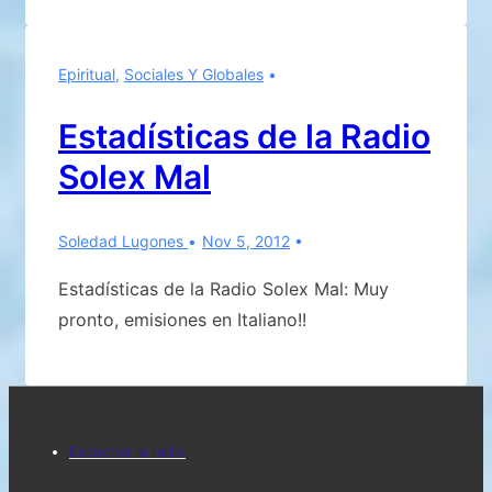
guerra
en
Epiritual
,
Sociales Y Globales
Antártida.
¿Realidad
Estadísticas de la Radio
o
Solex Mal
ficción?
Soledad Lugones
Nov 5, 2012
Estadísticas de la Radio Solex Mal: Muy
pronto, emisiones en Italiano!!
Menú
Escuchar la radio
del