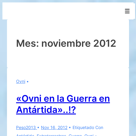
↓
Men
Saltar
al
contenido
principal
Mes:
noviembre 2012
Ovni
«Ovni en la Guerra en
Antártida»..!?
Peso2013
Nov 16, 2012
Etiquetado Con
Antártida
,
Extraterrestres
,
Guerra
,
Ovni