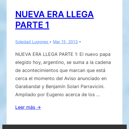
PADRE
NUEVA ERA LLEGA
NUESTRO:
PARTE 1
EL
SOL
25
Soledad Lugones
Mar 15, 2013
DE
NUEVA ERA LLEGA PARTE 1: El nuevo papa
MARZO
elegido hoy, argentino, se suma a la cadena
2013
de acontecimientos que marcan que está
cerca el momento del Aviso anunciado en
Garabandal y Benjamín Solari Parravicini.
Ampliado por Eugenio acerca de los …
NUEVA
Leer más →
ERA
LLEGA