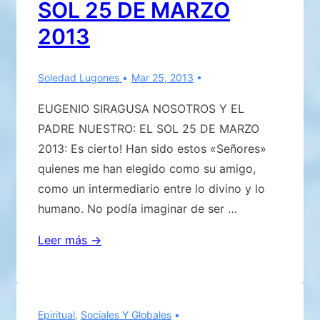
SOL 25 DE MARZO
2013
Soledad Lugones
Mar 25, 2013
EUGENIO SIRAGUSA NOSOTROS Y EL
PADRE NUESTRO: EL SOL 25 DE MARZO
2013: Es cierto! Han sido estos «Señores»
quienes me han elegido como su amigo,
como un intermediario entre lo divino y lo
humano. No podía imaginar de ser …
EUGENIO
Leer más →
SIRAGUSA
NOSOTROS
Y
Epiritual
,
Sociales Y Globales
EL