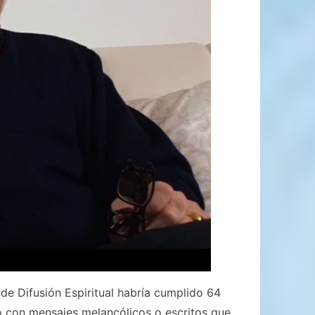
 de Difusión Espiritual habría cumplido 64
o con mensajes melancólicos o escritos que