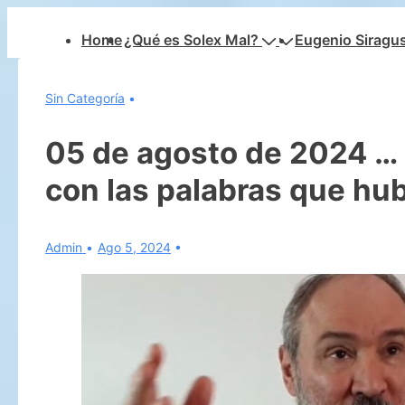
↓
Navegación
Home
¿Qué es Solex Mal?
Eugenio Siragu
Saltar
principal
al
contenido
Sin Categoría
principal
05 de agosto de 2024 … 
con las palabras que hub
Admin
Ago 5, 2024