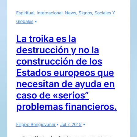
A
Espiritual
,
Internacional
,
News
,
Signos
,
Sociales Y
CABO
Globales
EN
LA
La troika es la
POLÍTICA
destrucción y no la
MUNDIAL
construcción de los
Estados europeos que
necesitan de ayuda en
caso de «serios”
problemas financieros.
Filippo Bongiovanni
Jul 7, 2015