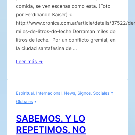
comida, se ven escenas como esta. (Foto
por Ferdinando Kaiser) «
http://www.cronica.com.ar/article/details/37522/de
miles-de-litros-de-leche Derraman miles de
litros de leche. Por un conflicto gremial, en
la ciudad santafesina de …
MILLONES
Leer más →
DE
EUROS
EN
Espiritual
,
Internacional
,
News
,
Signos
,
Sociales Y
PRODUCTOS
Globales
ALIMENTICIOS
TERMINAN
SABEMOS. Y LO
DIRECTAMENTE
REPETIMOS. NO
EN