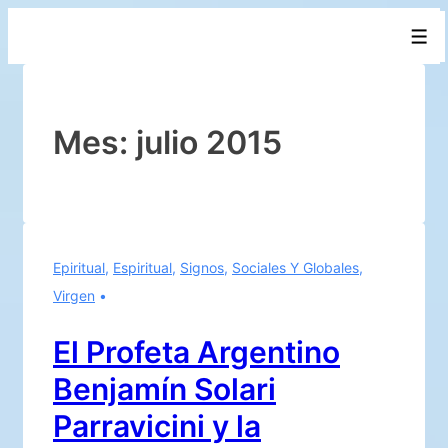
↓
Men
Saltar
al
contenido
principal
Mes:
julio 2015
Epiritual
,
Espiritual
,
Signos
,
Sociales Y Globales
,
Virgen
El Profeta Argentino
Benjamín Solari
Parravicini y la