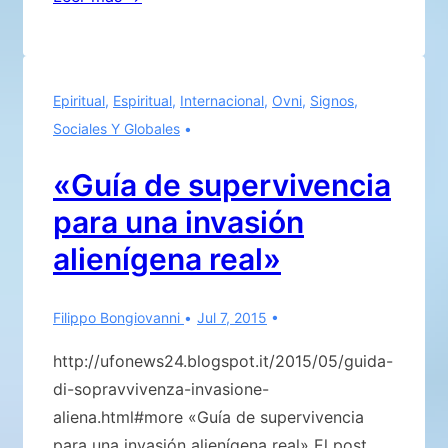
ovni
en
la
Epiritual
,
Espiritual
,
Internacional
,
Ovni
,
Signos
,
Antártida,
Sociales Y Globales
la
guerra
«Guía de supervivencia
contra
para una invasión
los
alienígenas
alienígena real»
en
el
Filippo Bongiovanni
Jul 7, 2015
Polo
Sur
http://ufonews24.blogspot.it/2015/05/guida-
Wikileaks»
di-sopravvivenza-invasione-
aliena.html#more «Guía de supervivencia
para una invasión alienígena real» El post