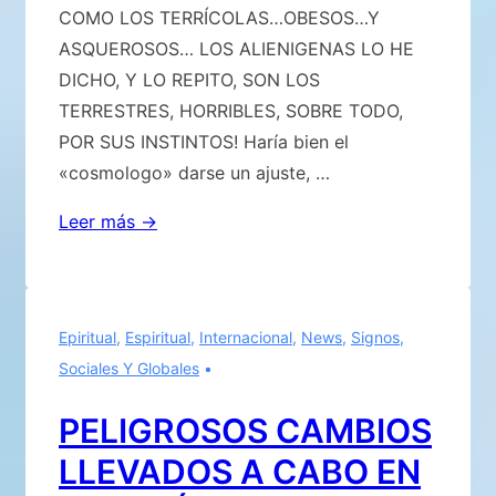
COMO LOS TERRÍCOLAS…OBESOS…Y
ASQUEROSOS… LOS ALIENIGENAS LO HE
DICHO, Y LO REPITO, SON LOS
TERRESTRES, HORRIBLES, SOBRE TODO,
POR SUS INSTINTOS! Haría bien el
«cosmologo» darse un ajuste, …
«Los
Leer más →
extraterrestres
son
enormes
Epiritual
,
Espiritual
,
Internacional
,
News
,
Signos
,
y
Sociales Y Globales
pesan
más
PELIGROSOS CAMBIOS
de
LLEVADOS A CABO EN
300