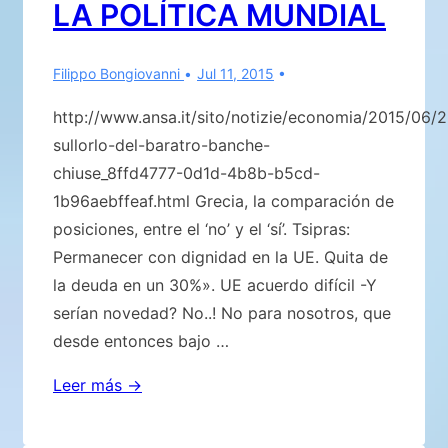
kg»
LA POLÍTICA MUNDIAL
Filippo Bongiovanni
Jul 11, 2015
http://www.ansa.it/sito/notizie/economia/2015/06/2
sullorlo-del-baratro-banche-
chiuse_8ffd4777-0d1d-4b8b-b5cd-
1b96aebffeaf.html Grecia, la comparación de
posiciones, entre el ‘no’ y el ‘sí’. Tsipras:
Permanecer con dignidad en la UE. Quita de
la deuda en un 30%». UE acuerdo difícil -Y
serían novedad? No..! No para nosotros, que
desde entonces bajo …
PELIGROSOS
Leer más →
CAMBIOS
LLEVADOS