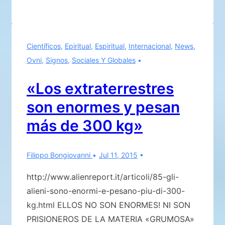
Y
LO
REPETIMOS.
Científicos
,
Epiritual
,
Espiritual
,
Internacional
,
News
,
NO
Ovni
,
Signos
,
Sociales Y Globales
ESTAMOS
NI
«Los extraterrestres
CON
son enormes y pesan
EL
OCCIDENTE
más de 300 kg»
NI
CON
Filippo Bongiovanni
Jul 11, 2015
EL
ORIENTE
http://www.alienreport.it/articoli/85-gli-
…
alieni-sono-enormi-e-pesano-piu-di-300-
kg.html ELLOS NO SON ENORMES! NI SON
PRISIONEROS DE LA MATERIA «GRUMOSA»