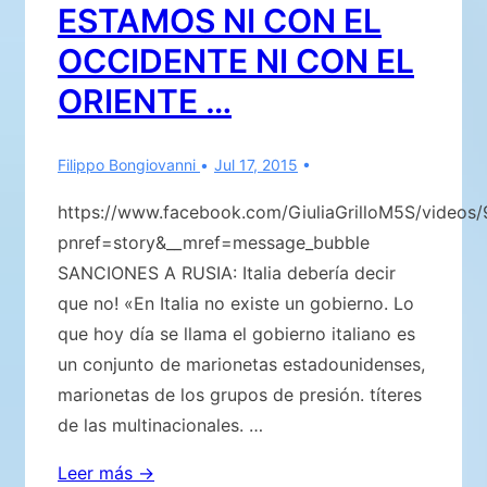
LA
ESTAMOS NI CON EL
BASURA
OCCIDENTE NI CON EL
ORIENTE …
Filippo Bongiovanni
Jul 17, 2015
https://www.facebook.com/GiuliaGrilloM5S/video
pnref=story&__mref=message_bubble
SANCIONES A RUSIA: Italia debería decir
que no! «En Italia no existe un gobierno. Lo
que hoy día se llama el gobierno italiano es
un conjunto de marionetas estadounidenses,
marionetas de los grupos de presión. títeres
de las multinacionales. …
SABEMOS.
Leer más →