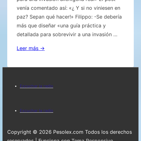
venía comentado así: «¿ Y si no viniesen en
paz? Sepan qué hacer!» Filippo: -Se debería
más que diseñar «una guía práctica y
detallada para sobrevivir a una invasión …
«Guía
Leer más →
de
supervivencia
para
Menú
una
Escuchar la radio
invasión
del
alienígena
pie
Menú
real»
Escuchar la radio
de
del
página
pie
Copyright © 2026
Pesolex.com Todos los derechos
reservados
| Funciona con
Tema Responsive