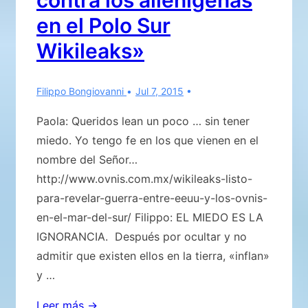
contra los alienígenas
los
en el Polo Sur
Estados
Wikileaks»
europeos
que
necesitan
Filippo Bongiovanni
Jul 7, 2015
de
Paola: Queridos lean un poco … sin tener
ayuda
miedo. Yo tengo fe en los que vienen en el
en
nombre del Señor…
caso
http://www.ovnis.com.mx/wikileaks-listo-
de
para-revelar-guerra-entre-eeuu-y-los-ovnis-
«serios”
en-el-mar-del-sur/ Filippo: EL MIEDO ES LA
problemas
IGNORANCIA. Después por ocultar y no
financieros.
admitir que existen ellos en la tierra, «inflan»
y …
«Base
Leer más →