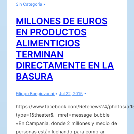
Sin Categoría
Solari
Parravicini
MILLONES DE EUROS
y
EN PRODUCTOS
la
psicografía
ALIMENTICIOS
del
TERMINAN
PEZ
DIRECTAMENTE EN LA
BASURA
Filippo Bongiovanni
Jul 22, 2015
https://www.facebook.com/Retenews24/photos/a
type=1&theater&__mref=message_bubble
«En Campania, donde 2 millones y medio de
personas están luchando para comprar