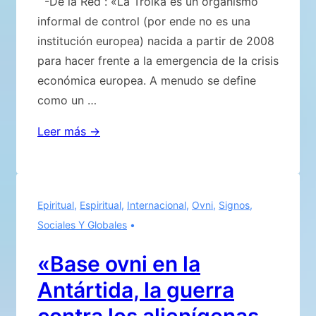
-De la Red : «La Troika es un organismo
informal de control (por ende no es una
institución europea) nacida a partir de 2008
para hacer frente a la emergencia de la crisis
económica europea. A menudo se define
como un …
La
Leer más →
troika
es
la
Epiritual
,
Espiritual
,
Internacional
,
Ovni
,
Signos
,
destrucción
Sociales Y Globales
y
no
«Base ovni en la
la
Antártida, la guerra
construcción
de