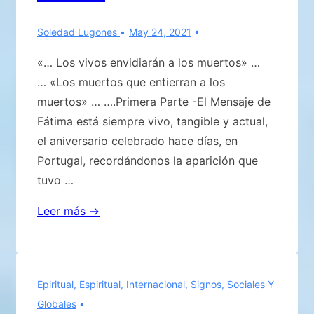
Soledad Lugones
May 24, 2021
«… Los vivos envidiarán a los muertos» …
… «Los muertos que entierran a los
muertos» … ….Primera Parte -El Mensaje de
Fátima está siempre vivo, tangible y actual,
el aniversario celebrado hace días, en
Portugal, recordándonos la aparición que
tuvo …
FÁTIMA
Leer más →
Y
…
«LA
Epiritual
,
Espiritual
,
Internacional
,
Signos
,
Sociales Y
CONVERSIÓN
Globales
DE