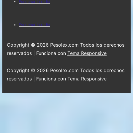
Escuchar la radio
-
del
Los
pie
Menú
tiempos
Escuchar la radio
de
del
en
que
página
pie
Copyright © 2026
Pesolex.com Todos los derechos
se
de
reservados
| Funciona con
Tema Responsive
manifiestan
página
ciertos
Copyright © 2026
Pesolex.com Todos los derechos
«signos»
reservados
| Funciona con
Tema Responsive
deben
dar
la
medida
exacta