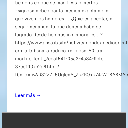
tiempos en que se manifiestan ciertos
«signos» deben dar la medida exacta de lo
que viven los hombres … ¿Quieren aceptar, o
seguir negando, lo que debería haberse
logrado desde tiempos inmemoriales …?
https://www.ansa.it/sito/notizie/mondo/medioorient
crolla-tribuna-a-raduno-religioso-50-tra-
morti-e-feriti_7ebaf541-05a2-4a84-9cfe-
37ce1907c2a6.html?
fbclid=IwAR32zZL5UgledY_ZkZKOxR74rWP8A8MAl
…
¡El
Leer más →
pueblo
hebreo
debería
Menú
recordar!