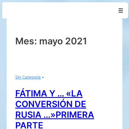
↓
Men
Saltar
al
contenido
principal
Mes:
mayo 2021
Sin Categoría
FÁTIMA Y … «LA
CONVERSIÓN DE
RUSIA …»PRIMERA
PARTE